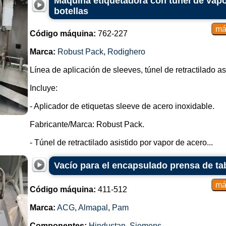
Máquina etiquetadora con túnel de vap
botellas
Código máquina:
762-227
Marca:
Robust Pack
,
Rodighero
Línea de aplicación de sleeves, túnel de retractilado a
Incluye:
- Aplicador de etiquetas sleeve de acero inoxidable.
Fabricante/Marca: Robust Pack.
- Túnel de retractilado asistido por vapor de acero...
Vacío para el encapsulado prensa de t
Código máquina:
411-512
Marca:
ACG
,
Almapal
,
Pam
Componentes:
Hindustan
,
Siemens