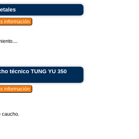
etales
ento....
ucho técnico TUNG YU 350
e caucho.