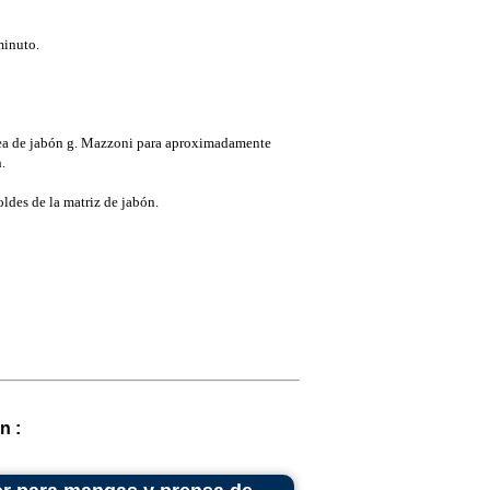
minuto.
nea de jabón g. Mazzoni para aproximadamente
.
oldes de la matriz de jabón.
n :