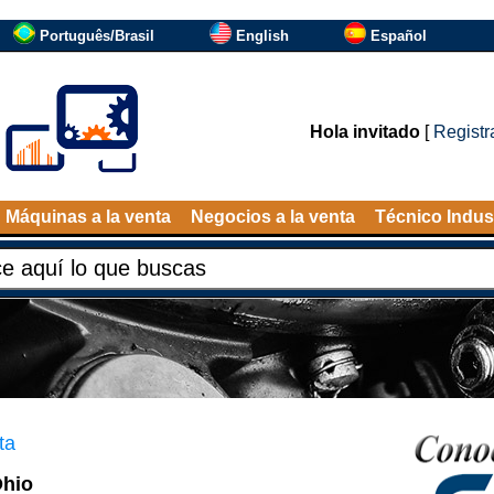
Português/Brasil
English
Español
Hola invitado
[
Registr
Máquinas a la venta
Negocios a la venta
Técnico Indust
ta
Ohio