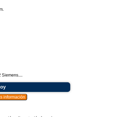
m.
 Siemens....
toy