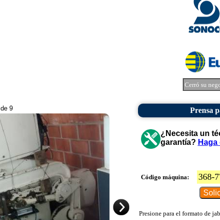
Cerró su neg
 de 9
Prensa p
¿Necesita un té
garantía?
Haga 
368-7
Código máquina:
Presione para el formato de ja