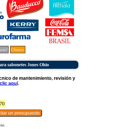
ocio?
Clientes
ara sabonetes Jones Ohio
cnico de mantenimiento, revisión y
clic aquí
.
70
bón.