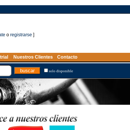
ate
o
registrarse
]
rial
Nuestros Clientes
Contacto
solo disponible