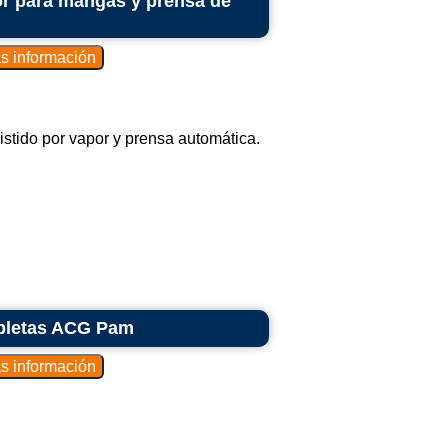
or para mangas y prensa de
sistido por vapor y prensa automática.
abletas ACG Pam