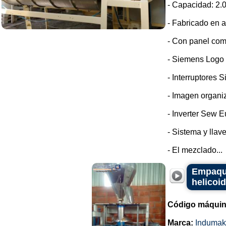
- Capacidad: 2.0
- Fabricado en a
- Con panel com
- Siemens Logo
- Interruptores 
- Imagen organi
- Inverter Sew E
- Sistema y llav
- El mezclado...
Empaque
helicoi
Código máquin
Marca:
Indumak