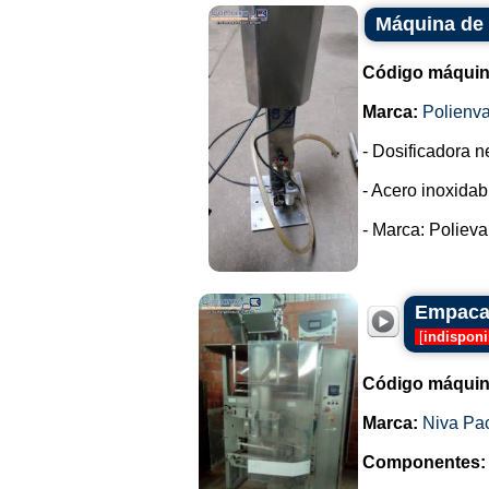
Máquina de 
Código máquin
Marca:
Polienva
- Dosificadora n
- Acero inoxidab
- Marca: Polieva 
Empacad
[
indisponi
Código máquin
Marca:
Niva Pa
Componentes: