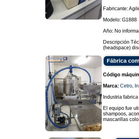
Fabricante: Agil
Modelo: G1888
Año: No inform
Descripción Téc
(headspace) dise
Fábrica com
Código máquin
Marca:
Cetro
,
I
Industria fabri
El equipo fue ut
shampoos, acond
mascarillas color