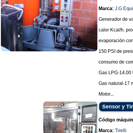
Marca:
J.G Equ
Generador de v
calor Kcal/h. p
evaporación con
150 PSI de pres
consumo de com
Gas LPG-14.00 
Gas natural-17 m
Motor...
Sensor y Tir
Código máquin
Marca:
Tirelli