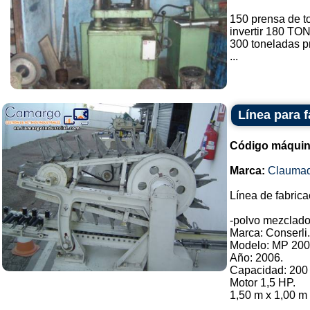
150 prensa de t
invertir 180 TO
300 toneladas 
...
Línea para 
Código máquin
Marca:
Clauma
Línea de fabric
-polvo mezclado
Marca: Conserli.
Modelo: MP 200
Año: 2006.
Capacidad: 200 
Motor 1,5 HP.
1,50 m x 1,00 m 