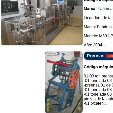
Marca:
Fabrima
Licuadora de tab
Marca: Fabrima.
Modelo: M301-
Año: 2004....
Prensas
[
ind
Código máquin
01-03 ton prensa
-01 tonelada 03
-preensa 01 de 
-01 tonelada 08
-01 tonelada 08
piezas de la ant
-01 p/calen...