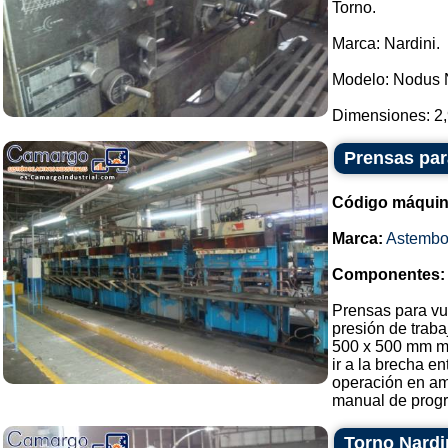
Torno.
Marca: Nardini.
Modelo: Nodus 
Dimensiones: 2,
Prensas par
Código máquin
Marca:
Astembo
Componentes:
Prensas para vu
presión de traba
500 x 500 mm m
ir a la brecha 
operación en am
manual de progr
Torno Nardi