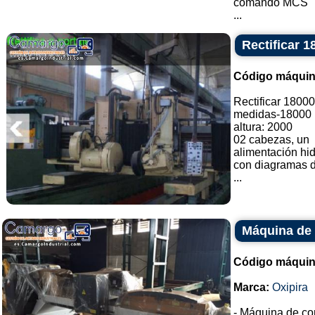
comando MCS
...
Rectificar 1
Código máquin
Rectificar 1800
medidas-18000 
altura: 2000
02 cabezas, un
alimentación hid
con diagramas 
...
Máquina de 
Código máquin
Marca:
Oxipira
- Máquina de co