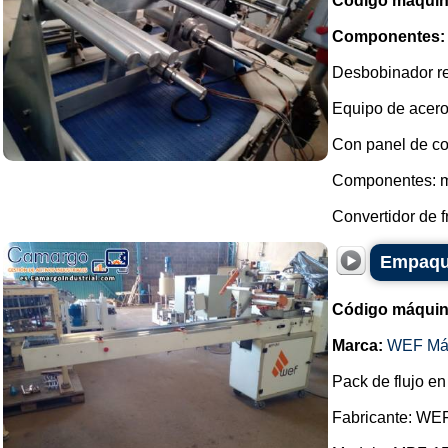
Código máquin
Componentes:
Desbobinador re
Equipo de acero
Con panel de con
Componentes: m
Convertidor de f
Empaque
Código máquin
Marca:
WEF Má
Pack de flujo en
Fabricante: WE