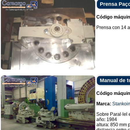
Prensa Paç
Código máquin
Prensa con 14 a
Manual de t
Código máquin
Marca:
Stankoi
Sobre Paral·lel 
año: 1984
altura: 850 mm 
distancia entre