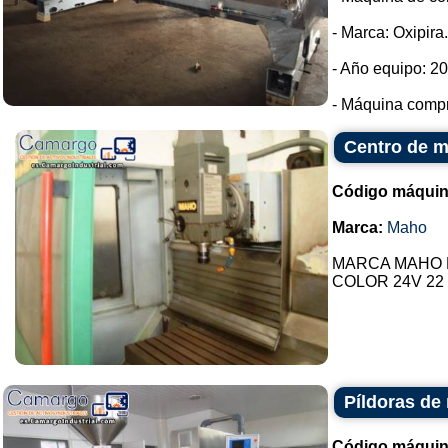
- Marca: Oxipira.
- Año equipo: 2
- Máquina compra
Centro de 
Código máquin
Marca:
Maho
MARCA MAHO MH 
COLOR 24V 22 he
Píldoras de
Código máquin