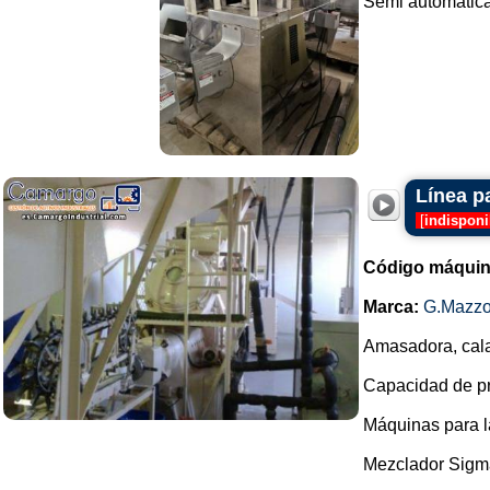
Semi automática 
Línea p
[
indisponi
Código máquin
Marca:
G.Mazzo
Amasadora, cala
Capacidad de pro
Máquinas para l
Mezclador Sigm