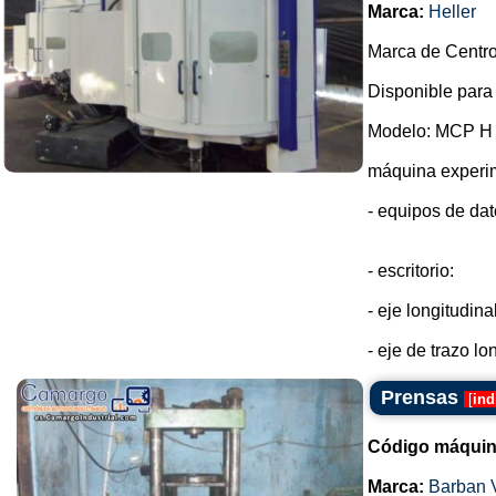
Marca:
Heller
Marca de Centro
Disponible para
Modelo: MCP H
máquina experi
- equipos de da
- escritorio:
- eje longitudin
- eje de trazo lon
Prensas
[
ind
Código máquin
Marca:
Barban V