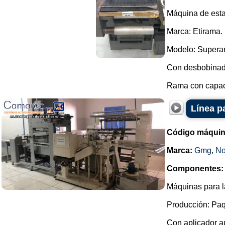
Máquina de estam
Marca: Etirama.
Modelo: Supera
Con desbobinado
Rama con capaci
Línea p
Código máquin
Marca:
Gmg
,
No
Componentes:
Máquinas para la
Producción: Paq
Con aplicador au