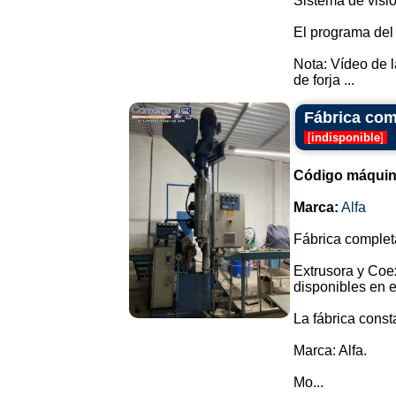
Sistema de visió
El programa del
Nota: Vídeo de 
de forja ...
Fábrica comp
[
indisponible
]
Código máquin
Marca:
Alfa
Fábrica completa
Extrusora y Coe
disponibles en 
La fábrica cons
Marca: Alfa.
Mo...