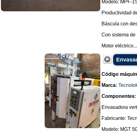
Modelo: MPF-15
Productividad d
Báscula con des
Con sistema de f
Motor eléctrico...
Envasad
Código máquin
Marca:
Tecnoto
Componentes:
Envasadora verti
Fabricante: Tec
Modelo: MGT 5