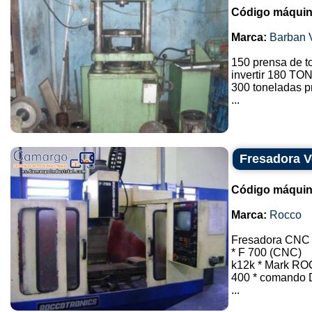
Código máquin
Marca:
Barban V
150 prensa de t
invertir 180 TO
300 toneladas 
...
Fresadora V
Código máquin
Marca:
Rocco
Fresadora CNC V
* F 700 (CNC)
k12k * Mark RO
400 * comando 
...