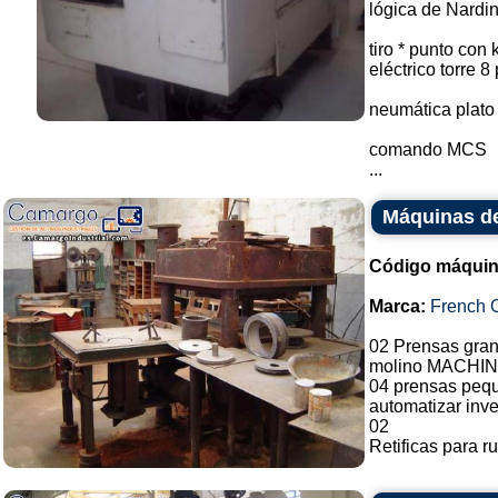
lógica de Nardi
tiro * punto con 
eléctrico torre 8
neumática plato
comando MCS
...
Máquinas d
Código máquin
Marca:
French O
02 Prensas gran
molino MACHIN
04 prensas pequ
automatizar inv
02
Retificas para ru