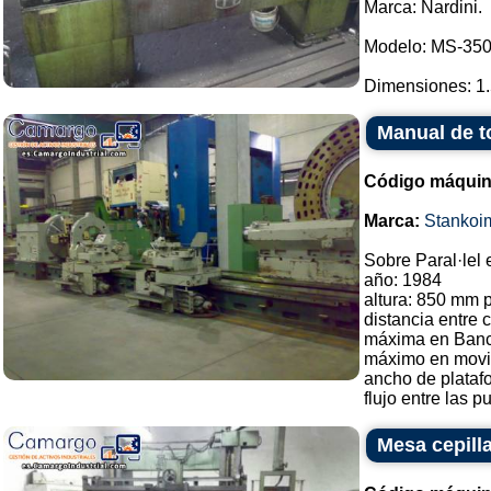
Marca: Nardini.
Modelo: MS-350
Dimensiones: 1.5
Manual de t
Código máquin
Marca:
Stankoi
Sobre Paral·lel 
año: 1984
altura: 850 mm 
distancia entre
máxima en Ban
máximo en movi
ancho de plata
flujo entre las pu
Mesa cepill