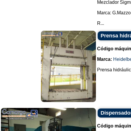
Mezclador Sigm
Marca: G.Mazzo
R...
Prensa hidr
Código máquin
Marca:
Heidelb
Prensa hidráulic
Dispensador
Código máquin