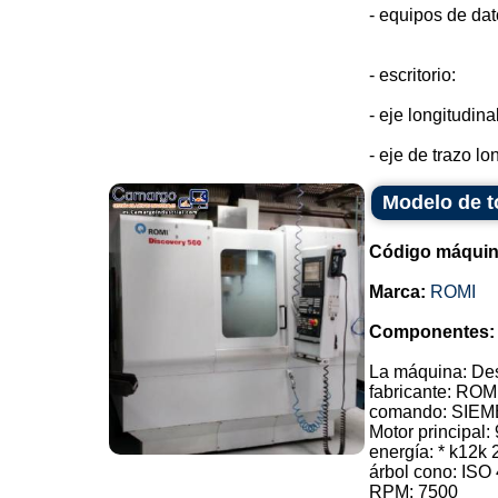
- equipos de da
- escritorio:
- eje longitudin
- eje de trazo lon
Modelo de t
Código máquin
Marca:
ROMI
Componentes:
La máquina: De
fabricante: ROM
comando: SIE
Motor principal:
energía: * k12k 
árbol cono: ISO
RPM: 7500