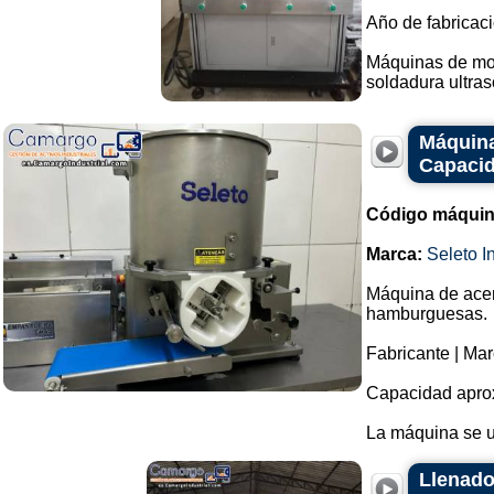
Año de fabricaci
Máquinas de mold
soldadura ultrasó
Máquina
Capacid
Código máquin
Marca:
Seleto In
Máquina de acer
hamburguesas.
Fabricante | Mar
Capacidad aprox
La máquina se uti
Llenado