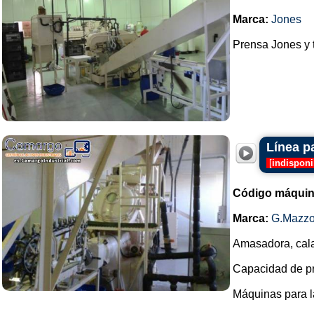
Marca:
Jones
Prensa Jones y t
Línea p
[
indisponi
Código máquin
Marca:
G.Mazzo
Amasadora, cala
Capacidad de pro
Máquinas para l