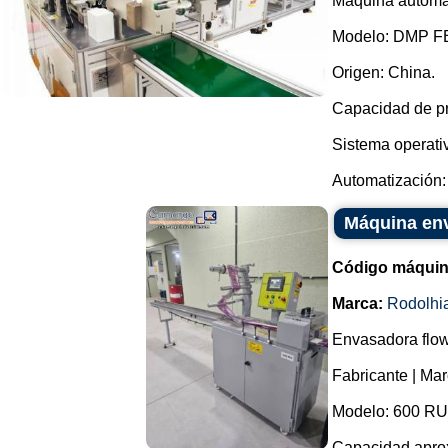
Máquina automáti
Modelo: DMP F
Origen: China.
Capacidad de pr
Sistema operati
Automatización: 
Máquina env
Código máquin
Marca:
Rodolhi
Envasadora flow
Fabricante | Ma
Modelo: 600 RU
Capacidad aprox