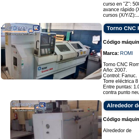
curso en "Z": 50
avance rápido (
cursos (X/Y/Z):..
Torno CNC R
Código máquin
Marca:
ROMI
Torno CNC Romi 
Año: 2007.
Control: Fanuc.
Torre eléctrica 
Entre puntas: 1
contra punto neu
Alrededor d
Código máquin
Alrededor de