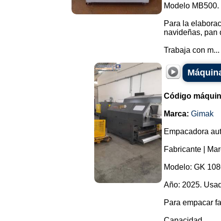
Modelo MB500.
Para la elaborac
navideñas, pan d
Trabaja con m...
Máquina
Código máquin
Marca:
Gimak
Empacadora autom
Fabricante | Ma
Modelo: GK 108
Año: 2025. Usad
Para empacar fa
Capacidad...