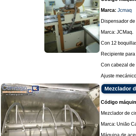
Marca:
Jcmaq
Dispensador de 
Marca: JCMaq.
Con 12 boquillas
Recipiente para 
Con cabezal de 
Ajuste mecánico.
Mezclador d
Código máquin
Mezclador de ci
Marca: União Ca
Máquina de acer