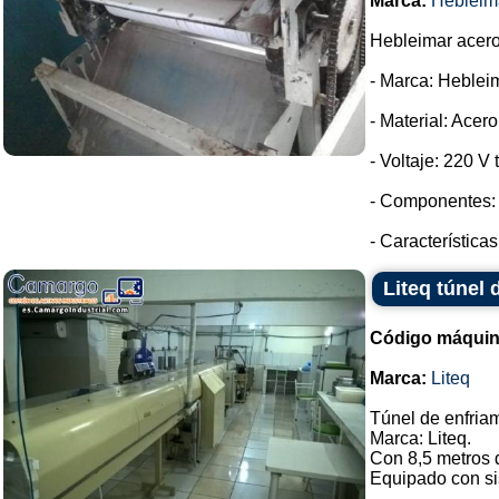
Marca:
Hebleim
Hebleimar acero 
- Marca: Heblei
- Material: Acer
- Voltaje: 220 V t
- Componentes: 
- Característica
Liteq túnel 
Código máquin
Marca:
Liteq
Túnel de enfriam
Marca: Liteq.
Con 8,5 metros 
Equipado con sis