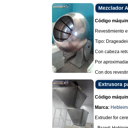
Mezclador A
Código máquin
Revestimiento en
Tipo: Drageadei
Con cabeza retrá
Por aproximada
Con dos revestim
Extrusora p
Código máquin
Marca:
Hebleim
Extruder for cer
- Brand: Heblei