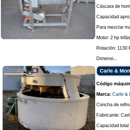
Cáscara de homo
Capacidad aprox
Para mezclar ma
Motor: 2 hp trifá
Rotación: 1130
Dimensi...
Carle & Mon
Código máquin
Marca:
Carle & 
Concha de refin
Fabricante: Carl
Capacidad total 