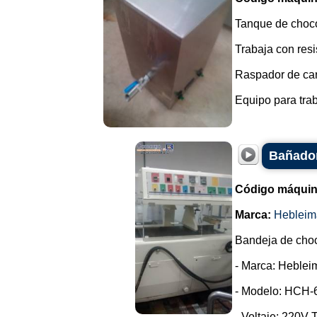
Tanque de choco
Trabaja con resi
Raspador de cara
Equipo para trab
Bañador
Código máquin
Marca:
Hebleim
Bandeja de choc
- Marca: Heblei
- Modelo: HCH-
- Voltaje: 220V T