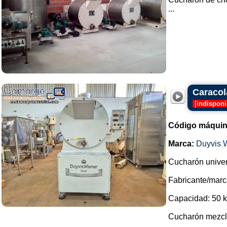
...
Caracol
[
indisponi
Código máquin
Marca:
Duyvis W
Cucharón univers
Fabricante/marc
Capacidad: 50 kg
Cucharón mezcla