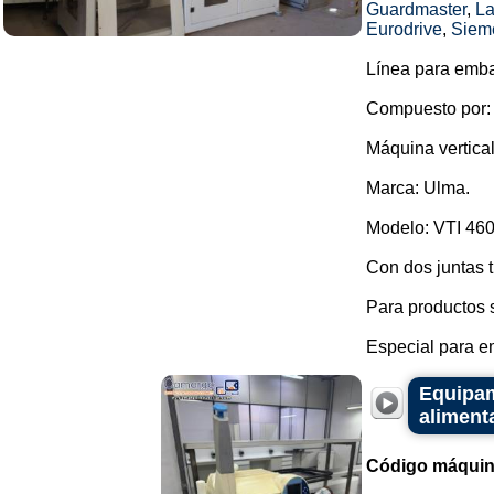
Guardmaster
,
La
Eurodrive
,
Siem
Línea para emba
Compuesto por:
Máquina vertical
Marca: Ulma.
Modelo: VTI 460
Con dos juntas t
Para productos s
Especial para e
Equipami
alimenta
Código máquin