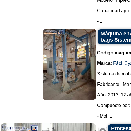
Modelo: Triplex.
Capacidad aprox
-...
Máquina env
bags Sistem
Código máquin
Marca:
Fácil S
Sistema de moli
Fabricante | Ma
Año: 2013. 12 a
Compuesto por:
- Moli...
Procesa