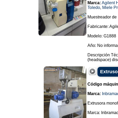
Marca:
Agilent 
Toledo
,
Miele Pr
Muestreador de
Fabricante: Agil
Modelo: G1888
Año: No inform
Descripción Téc
(headspace) dise
Extruso
Código máquin
Marca:
Inbrama
Extrusora monoh
Marca: Inbramaq