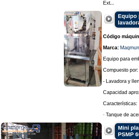
Ext...
Equipo 
lavador
Código máquin
Marca:
Maqmun
Equipo para emb
Compuesto por:
- Lavadora y lle
Capacidad aprox
Características:
· Tanque de acer
Mini pl
PSMP 6