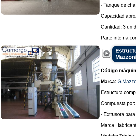
- Tanque de chap
Capacidad aprox
Cantidad: 3 uni
Parte interna co
Estruct
Mazzon
Código máquin
Marca:
G.Mazzo
Estructura compl
Compuesta por:
- Extrusora para
Marca | fabrican