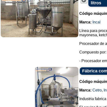
litros
Código máquin
Marca:
Incal
Línea para proc
mayonesa, ketc
Procesador de a
Compuesto por:
- Procesador emu
Fábrica com
Código máquin
Marca:
Cetro
,
I
Industria fabri