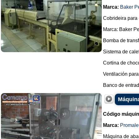
Marca:
Baker P
Cobrideira para
Marca: Baker Pe
Bomba de transf
Sistema de cale
Cortina de choc
Ventilación para
Banco de entrada
Máquina
Código máquin
Marca:
Promale
Máquina de abani