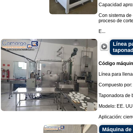
Capacidad apro
Con sistema de e
proceso de corte
E...
Línea p
taponad
Código máquin
Línea para llen
Compuesto por:
Taponadora de bo
Modelo: EE. UU.
Aplicación: cierr
Máquina de 