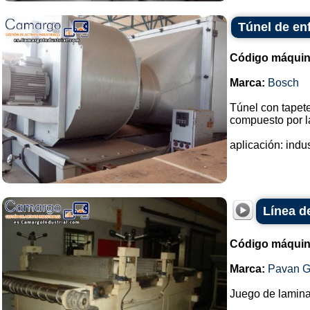
Túnel de en
Código máquin
Marca:
Bosch
Túnel con tapete
compuesto por la
aplicación: indus
Línea de
Código máquin
Marca:
Pavan G
Juego de lamin