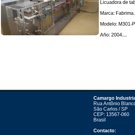
Licuadora de tab
Marca: Fabrima.
Modelo: M301-
Año: 2004....
Camargo Industria
Rua Antônio Blanco
São Carlos / SP
CEP: 13567-060
Brasil
Contacto: