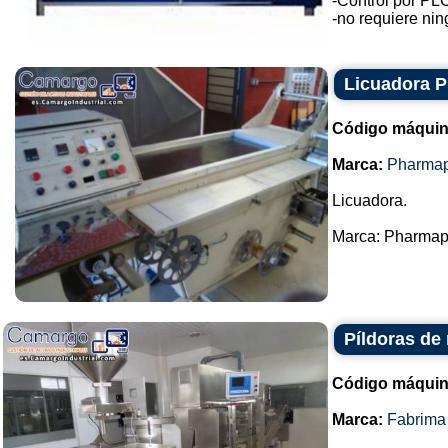
-Control por PL
-no requiere ning
Licuadora 
Código máquin
Marca:
Pharma
Licuadora.
Marca: Pharmapa
Píldoras de
Código máquin
Marca:
Fabrima