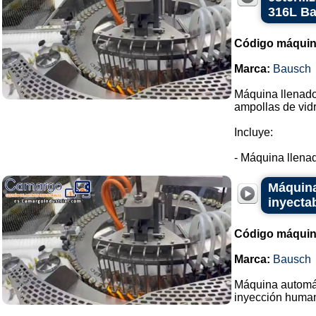
316L B
Código máquin
Marca:
Bausch
Máquina llenador
ampollas de vidr
Incluye:
- Máquina llenad
Máquina
inyecta
Código máquin
Marca:
Bausch
Máquina automáti
inyección huma