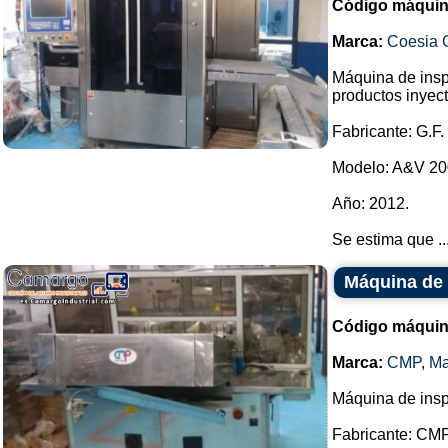
Código máquin
Marca:
Coesia 
Máquina de insp
productos inyect
Fabricante: G.F.
Modelo: A&V 200
Año: 2012.
Se estima que ..
Máquina de 
Código máquin
Marca:
CMP
,
Ma
Máquina de insp
Fabricante: CMP