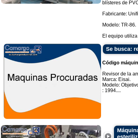
blísteres de PVC
Fabricante: Unifi
Modelo: TR-86.
El equipo utiliza
Se busca: r
Código máquin
Revisor de la a
Marca: Eisai.
Modelo: Objetiv
: 1994....
Máquina
esteril