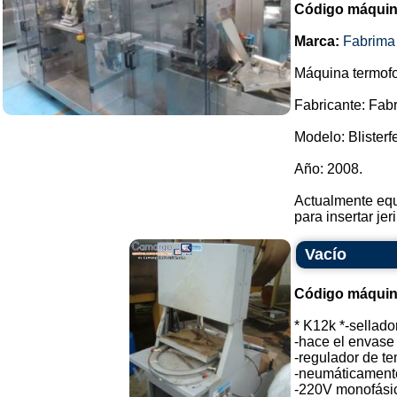
Código máquin
Marca:
Fabrima
Máquina termofo
Fabricante: Fab
Modelo: Blisterf
Año: 2008.
Actualmente equ
para insertar jer
Vacío
Código máquin
* K12k *-sellado
-hace el envase 
-regulador de t
-neumáticament
-220V monofásico