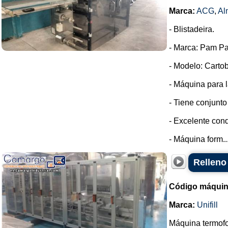
Marca:
ACG
,
Al
- Blistadeira.
- Marca: Pam Pa
- Modelo: Cartob
- Máquina para l
- Tiene conjunto
- Excelente cond
- Máquina form..
Relleno
Código máquin
Marca:
Unifill
Máquina termofo