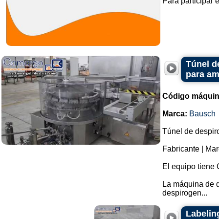
Para participar 
Túnel d
para am
Código máquin
Marca:
Bausch
Túnel de despiro
Fabricante | Ma
El equipo tien
La máquina de d
despirogen...
Labeling