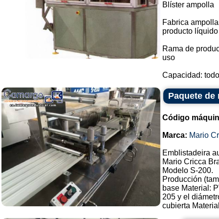
Blíster ampolla
Fabrica ampollas
producto líquido
Rama de producc
uso
Capacidad: todos
Paquete de 
Código máquin
Marca:
Mario Cr
Emblistadeira a
Mario Cricca Br
Modelo S-200.
Producción (tam
base Material:
205 y el diámet
cubierta Material