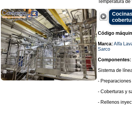
Temperatura de 
Cocinas
cobertur
Código máquin
Marca:
Alfa Lav
Sarco
Componentes:
Sistema de líne
- Preparaciones 
- Coberturas y s
- Rellenos inyec