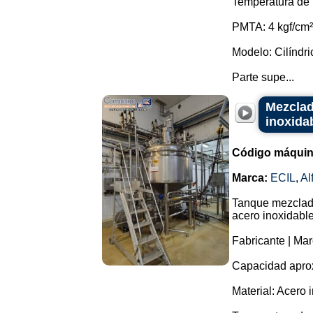
Temperatura de 
PMTA: 4 kgf/cm²
Modelo: Cilíndric
Parte supe...
Mezclad
inoxidab
Código máquin
Marca:
ECIL
,
Al
Tanque mezclado
acero inoxidable
Fabricante | Mar
Capacidad aprox
Material: Acero 