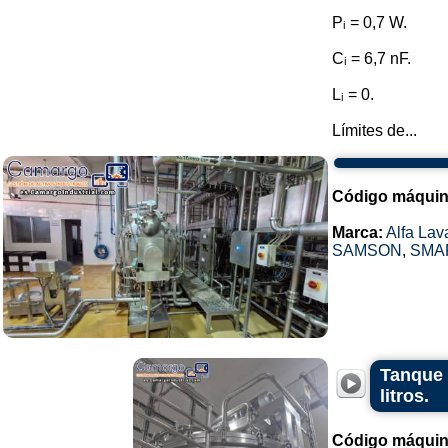
Pᵢ = 0,7 W.
Cᵢ = 6,7 nF.
Lᵢ = 0.
Límites de...
Código máquin
Marca:
Alfa Lav
SAMSON
,
SMA
Tanque 
litros.
Código máquin