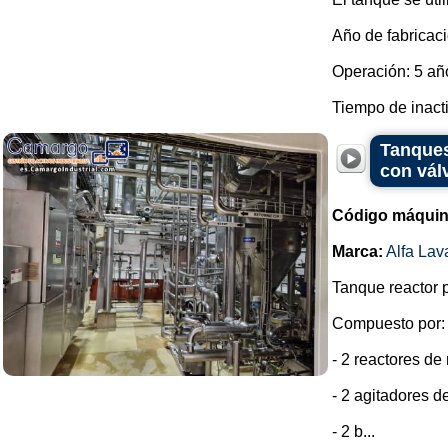
Año de fabricaci
Operación: 5 añ
Tiempo de inactiv
Tanques
con vál
Código máquin
Marca:
Alfa Lav
Tanque reactor p
Compuesto por:
- 2 reactores d
- 2 agitadores d
- 2 b...