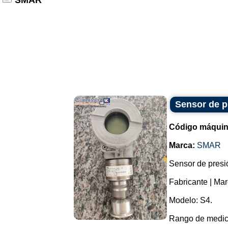
SMAR
Sensor de p
Código máquin
Marca:
SMAR
Sensor de presió
Fabricante | Ma
Modelo: S4.
Rango de medici