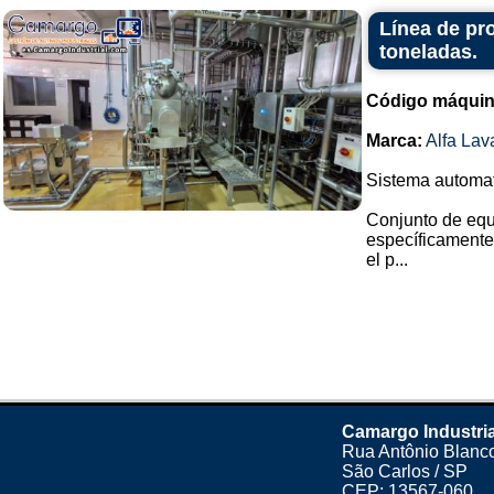
Línea de pr
toneladas.
Código máquin
Marca:
Alfa Lav
Sistema automati
Conjunto de equ
específicamente
el p...
Camargo Industria
Rua Antônio Blanco
São Carlos / SP
CEP: 13567-060