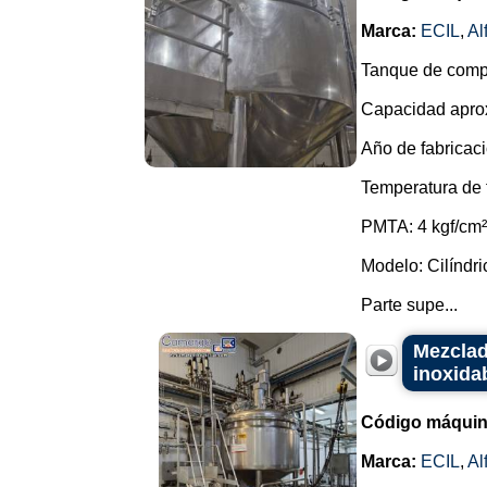
Marca:
ECIL
,
Al
Tanque de compe
Capacidad aprox
Año de fabricaci
Temperatura de 
PMTA: 4 kgf/cm²
Modelo: Cilíndric
Parte supe...
Mezclad
inoxidab
Código máquin
Marca:
ECIL
,
Al