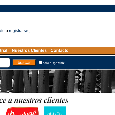
ate
o
registrarse
]
rial
Nuestros Clientes
Contacto
solo disponible