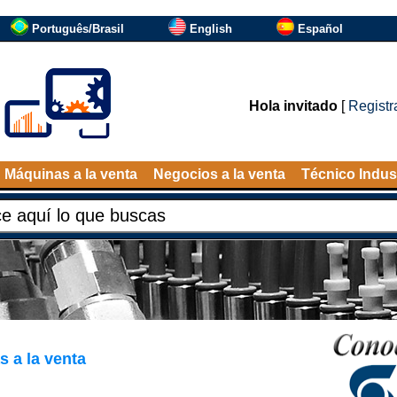
Português/Brasil
English
Español
Hola invitado
[
Registr
Máquinas a la venta
Negocios a la venta
Técnico Indust
 a la venta