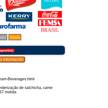
ocio?
Clientes
sponible
]
ream-Beverages.html
sterização de salchicha, carne
.67 molida