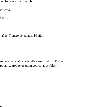
iento de acero inoxidable.
dustria.
litros.
 años. Tiempo de parada: 10 años.
.
para reservar o almacenar diversos líquidos. Puede
 potable, productos químicos, combustibles y
.
n :