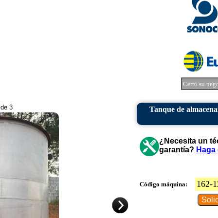
Cerró su neg
 de 3
Tanque de almacenam
¿Necesita un té
garantía?
Haga 
162-1
Código máquina: