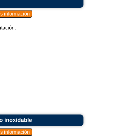
tación.
o inoxidable