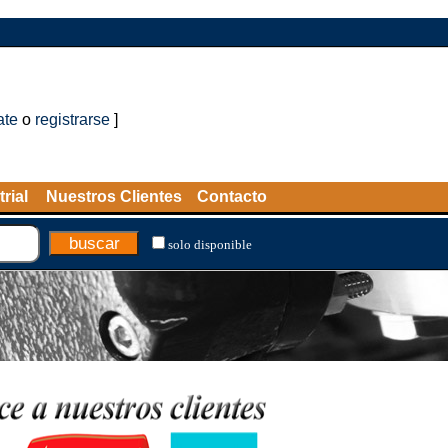
ate
o
registrarse
]
rial
Nuestros Clientes
Contacto
solo disponible