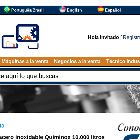
Português/Brasil
English
Español
Hola invitado
[
Registr
Máquinas a la venta
Negocios a la venta
Técnico Indust
ta
cero inoxidable Quiminox 10.000 litros