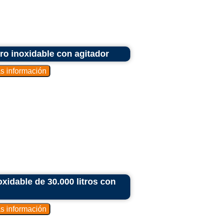
o inoxidable con agitador
idable de 30.000 litros con