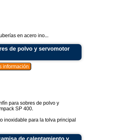
uberías en acero ino...
res de polvo y servomotor
infín para sobres de polvo y
empack SP 400.
o inoxidable para la tolva principal
camisa de calentamiento y