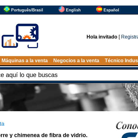
Português/Brasil
English
Español
Hola invitado
[
Registr
Máquinas a la venta
Negocios a la venta
Técnico Indust
ta
re y chimenea de fibra de vidrio.