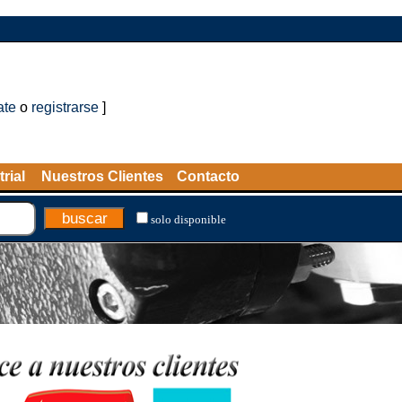
ate
o
registrarse
]
rial
Nuestros Clientes
Contacto
solo disponible