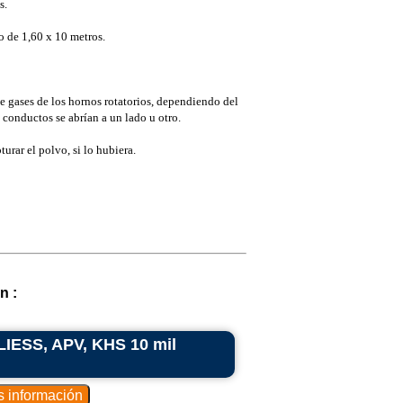
s.
o de 1,60 x 10 metros.
e gases de los hornos rotatorios, dependiendo del
conductos se abrían a un lado u otro.
turar el polvo, si lo hubiera.
n :
LIESS, APV, KHS 10 mil