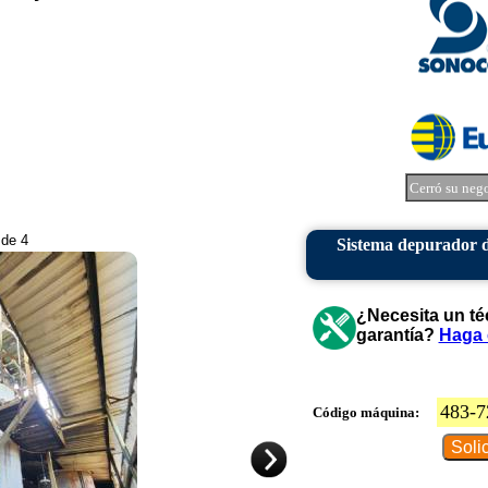
Cerró su neg
 de 4
Sistema depurador de
¿Necesita un té
garantía?
Haga 
483-7
Código máquina: