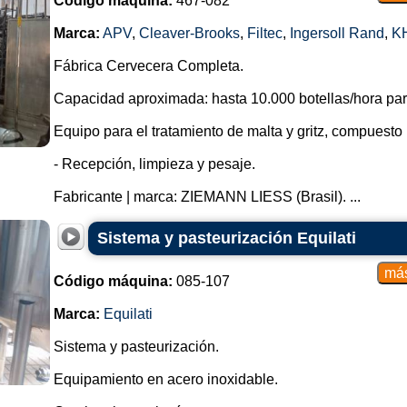
Código máquina:
467-082
Marca:
APV
,
Cleaver-Brooks
,
Filtec
,
Ingersoll Rand
,
K
Fábrica Cervecera Completa.
Capacidad aproximada: hasta 10.000 botellas/hora para
Equipo para el tratamiento de malta y gritz, compuesto 
- Recepción, limpieza y pesaje.
Fabricante | marca: ZIEMANN LIESS (Brasil). ...
Sistema y pasteurización Equilati
Código máquina:
085-107
Marca:
Equilati
Sistema y pasteurización.
Equipamiento en acero inoxidable.