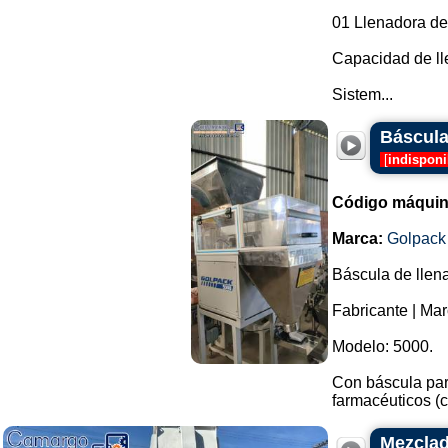
01 Llenadora de 
Capacidad de ll
Sistem...
Báscula
[
indisponi
Código máquin
Marca:
Golpack
Báscula de llena
Fabricante | Mar
Modelo: 5000.
Con báscula par
farmacéuticos (cá
Mezclad