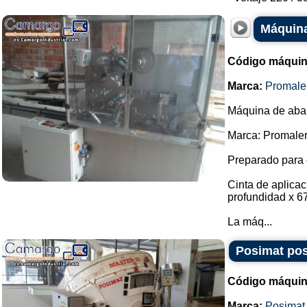
Máquina
Código máquin
Marca:
Promale
Máquina de abani
Marca: Promaler
Preparado para 
Cinta de aplica
profundidad x 6
La máq...
Posimat pos
Código máquin
Marca:
Posimat