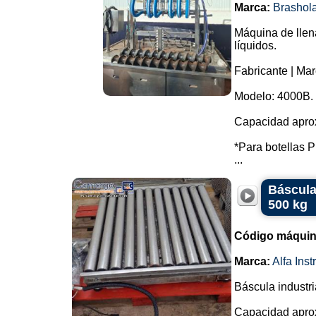
Marca:
Brashol
Máquina de llen
líquidos.
Fabricante | Mar
Modelo: 4000B.
Capacidad aprox
*Para botellas P
...
Báscula
500 kg
Código máquin
Marca:
Alfa Ins
Báscula industri
Capacidad aprox