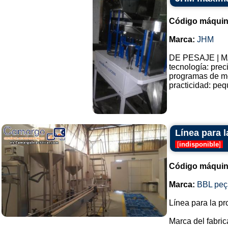
Código máquin
Marca:
JHM
DE PESAJE | M
tecnología: prec
programas de me
practicidad: peq
Línea para 
[
indisponible
]
Código máquin
Marca:
BBL peça
Línea para la p
Marca del fabric