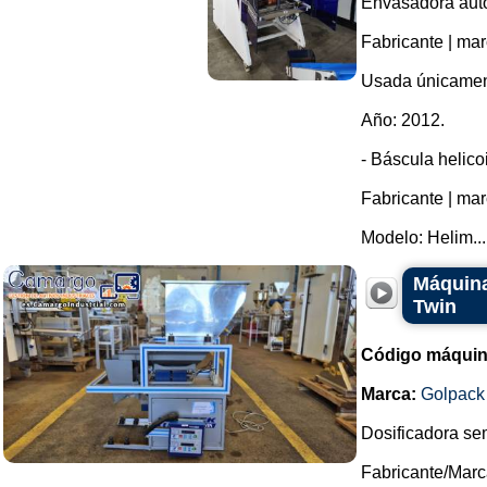
Envasadora auto
Fabricante | ma
Usada únicamen
Año: 2012.
- Báscula helico
Fabricante | ma
Modelo: Helim...
Máquina
Twin
Código máquin
Marca:
Golpack
Dosificadora se
Fabricante/Marc