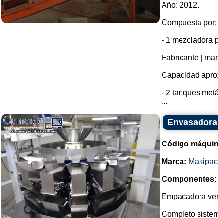
Año: 2012.
Compuesta por:
- 1 mezcladora 
Fabricante | mar
Capacidad aprox
- 2 tanques metá
...
Envasadora 
Código máquin
Marca:
Masipac
Componentes:
Empacadora vert
Completo sistem