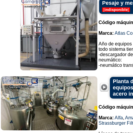
Pesaje y me
[
indisponible
]
Código máquin
Marca:
Atlas C
Año de equipos 
todo sistema ti
-descargador de
neumático:
-neumático trans
Planta 
equipos
acero i
Código máquin
Marca:
Alfa
,
Ama
Strassburger Fil