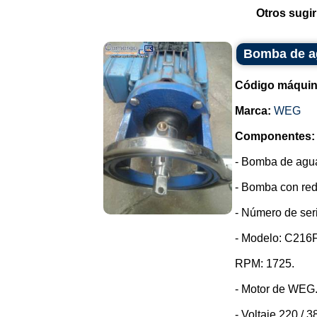
Otros sugir
Bomba de 
Código máquin
Marca:
WEG
Componentes:
- Bomba de agu
- Bomba con redu
- Número de ser
- Modelo: C216
RPM: 1725.
- Motor de WEG
- Voltaje 220 / 38