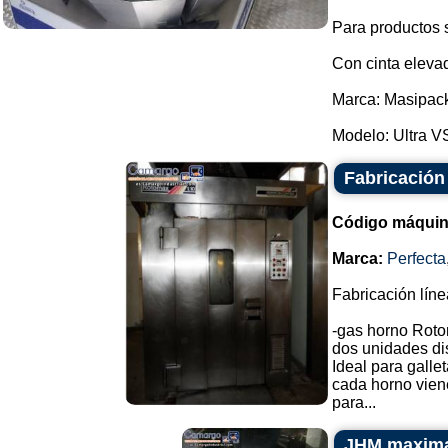
Para productos s
Con cinta elevado
Marca: Masipac
Modelo: Ultra VS
Fabricación 
Código máquin
Marca:
Perfecta
Fabricación líne
-gas horno Roto
dos unidades di
Ideal para gallet
cada horno viene
para...
JHM maxima