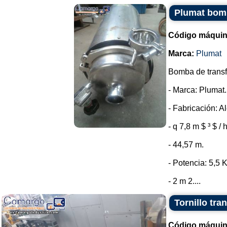
Plumat bomb
Código máquin
Marca:
Plumat
Bomba de transfe
- Marca: Plumat.
- Fabricación: A
- q 7,8 m $ ³ $ / 
- 44,57 m.
- Potencia: 5,5 
- 2 m 2....
Tornillo tra
Código máquin