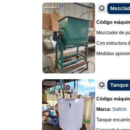
Mezclad
Código máquin
Mezclador de pal
Con estructura d
Medidas aproxim
Tanque 
Código máquin
Marca:
Sollich
Tanque encamisa