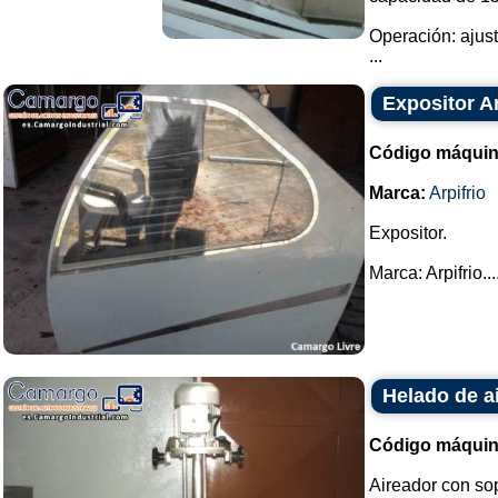
Operación: ajust
...
Expositor Ar
Código máquin
Marca:
Arpifrio
Expositor.
Marca: Arpifrio...
Helado de a
Código máquin
Aireador con sop