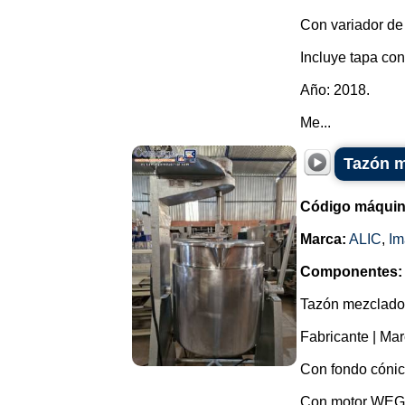
Con variador de 
Incluye tapa co
Año: 2018.
Me...
Tazón m
Código máquin
Marca:
ALIC
,
Im
Componentes:
Tazón mezclador
Fabricante | Marc
Con fondo cónic
Con motor WEG y