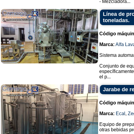
- Mezcladora...
Línea de pr
toneladas.
Código máquin
Marca:
Alfa Lav
Sistema automati
Conjunto de equ
específicamente
el p...
Jarabe de r
Código máquin
Marca:
Ecal
,
Ze
Equipo de prepar
otras bebidas p