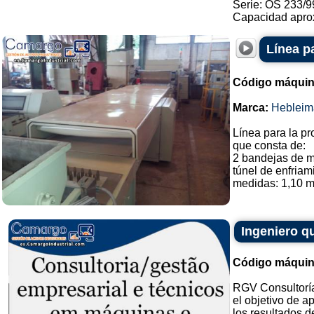
Serie: OS 233/9
Capacidad aprox
Línea p
Código máquin
Marca:
Hebleim
Línea para la pr
que consta de:
2 bandejas de 
túnel de enfriam
medidas: 1,10 m 
Ingeniero q
Código máquin
RGV Consultoría
el objetivo de a
los resultados d