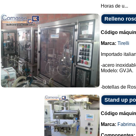
Horas de u...
Relleno rosq
Código máquin
Marca:
Tirelli
Importado italia
-acero inoxidable
Modelo: GVJA.
-botellas de Ros
Stand up p
Código máquin
Marca:
Fabrima
Componentes: