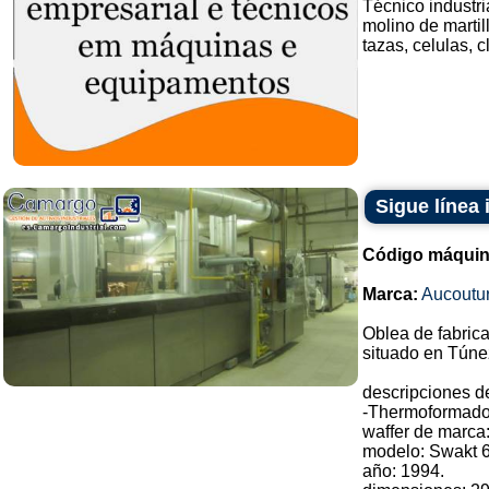
Técnico industri
molino de martil
tazas, celulas, c
Sigue línea 
Código máquin
Marca:
Aucoutur
Oblea de fabrica
situado en Túne
descripciones d
-Thermoformado
waffer de marca
modelo: Swakt 6
año: 1994.