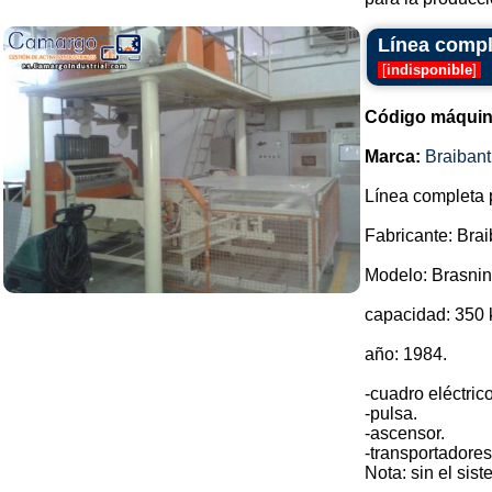
Línea compl
[
indisponible
]
Código máquin
Marca:
Braibant
Línea completa 
Fabricante: Brai
Modelo: Brasni
capacidad: 350 
año: 1984.
-cuadro eléctrico
-pulsa.
-ascensor.
-transportadores
Nota: sin el sist