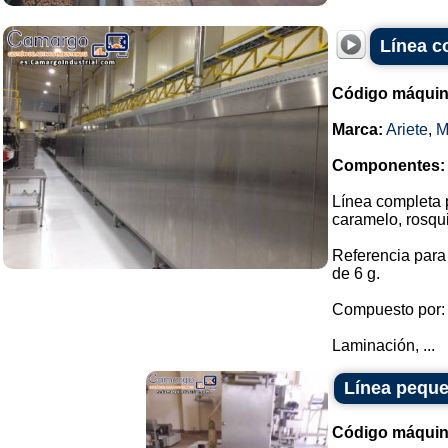
Línea c
Código máquin
Marca:
Ariete
,
M
Componentes:
Línea completa p
caramelo, rosqui
Referencia para
de 6 g.
Compuesto por:
Laminación, ...
Línea peque
Código máquin