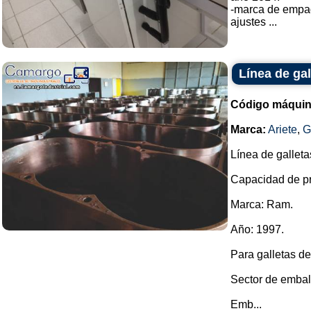
-marca de empa
ajustes ...
Línea de ga
Código máquin
Marca:
Ariete
,
G
Línea de galleta
Capacidad de pr
Marca: Ram.
Año: 1997.
Para galletas de
Sector de embal
Emb...