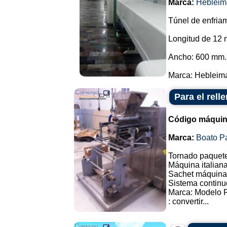
Marca:
Hebleim
Túnel de enfriam
Longitud de 12 
Ancho: 600 mm.
Marca: Hebleimar
Para el rell
Código máquin
Marca:
Boato P
Tornado paquete
Máquina italiana
Sachet máquina 
Sistema continu
Marca: Modelo 
: convertir...