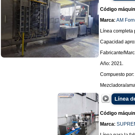
Código máquin
Marca:
AM Forn
Línea completa p
Capacidad aprox
Fabricante/Marc
Año: 2021.
Compuesto por:
Mezcladora/amas
Línea d
Código máquin
Marca:
SUPRE
Línea para la fa