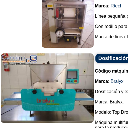
Marca:
Rtech
Línea pequeña p
Con rodillo para
Marca de línea: 
Dosificació
Código máquin
Marca:
Bralyx
Dosificación y e
Marca: Bralyx.
Modelo: Top Dro
Máquina multifu
para la producció