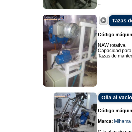
...
Tazas d
Código máquin
NAW rotativa.
Capacidad para 
Tazas de mantequ
Olla al vac
Código máquin
Marca:
Mihama 
Olla al vacío pa