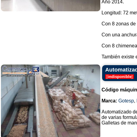
Año 2014.
Longitud: 72 met
Con 8 zonas de c
Con una anchura
Con 8 chimenea
También existe e
Automatizad
[
indisponible
]
Código máquin
Marca:
Gotesp
,
Automatizado de 
de varias formu
Galletas de mante