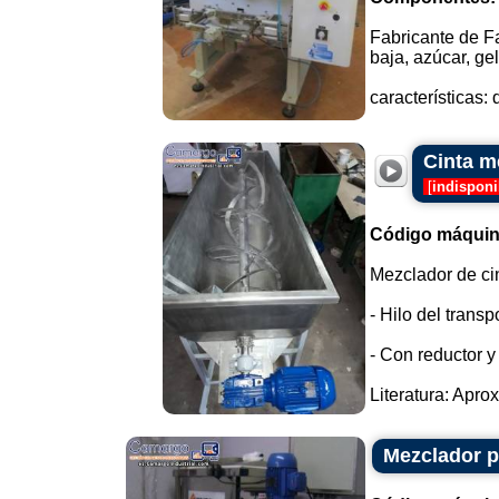
Fabricante de F
baja, azúcar, ge
características
Cinta m
[
indisponi
Código máquin
Mezclador de ci
- Hilo del transp
- Con reductor y
Literatura: Apro
Mezclador p