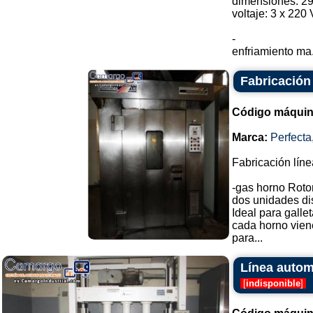
dimensiones: 2
voltaje: 3 x 220 
-
enfriamiento ma.
Fabricación 
Código máquin
Marca:
Perfecta
Fabricación líne
-gas horno Roto
dos unidades di
Ideal para gallet
cada horno viene
para...
Línea autom
[
indisponible
]