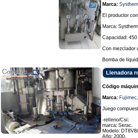
Marca:
Systher
El productor cont
Marca: Systherm
Capacidad: 450 l
Con mezclador d
Bomba de líquid
Llenadora r
Código máquin
Marca:
Fujimec
Juego compuesto
-relleno/Csi:
marca: Serac.
Modelo: DT8V8/
Año: 2000.