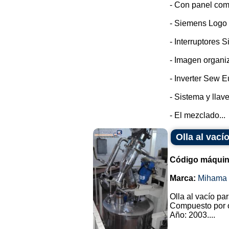
- Con panel com
- Siemens Logo
- Interruptores 
- Imagen organi
- Inverter Sew E
- Sistema y llav
- El mezclado...
Olla al vac
Código máquin
Marca:
Mihama 
Olla al vacío pa
Compuesto por o
Año: 2003....