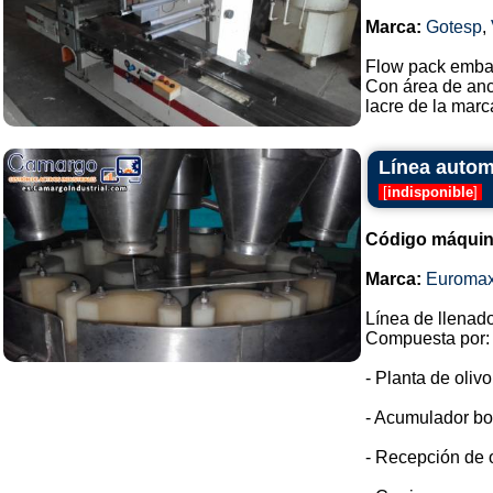
Marca:
Gotesp
,
Flow pack emba
Con área de anc
lacre de la marca
Línea autom
[
indisponible
]
Código máquin
Marca:
Euroma
Línea de llenado
Compuesta por:
- Planta de oliv
- Acumulador bo
- Recepción de o