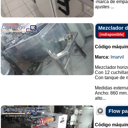
-marca de empa
ajustes ...
Mezclador de
[
indisponible
]
Código máquin
Marca:
Imarvil
Mezclador horizo
Con 12 cuchilla
Con tanque de m
Medidas externa
Ancho: 860 mm.
alto...
Flow pa
Código máquin