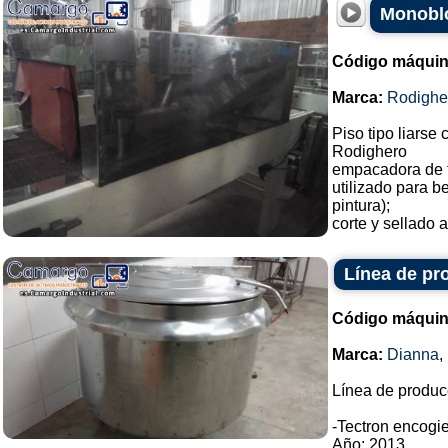
Monoblo
Código máquin
Marca:
Rodighe
Piso tipo liarse 
Rodighero
empacadora de 
utilizado para b
pintura);
corte y sellado a
Línea de pr
Código máquin
Marca:
Dianna
,
Línea de produc
-Tectron encogie
Año: 2013.