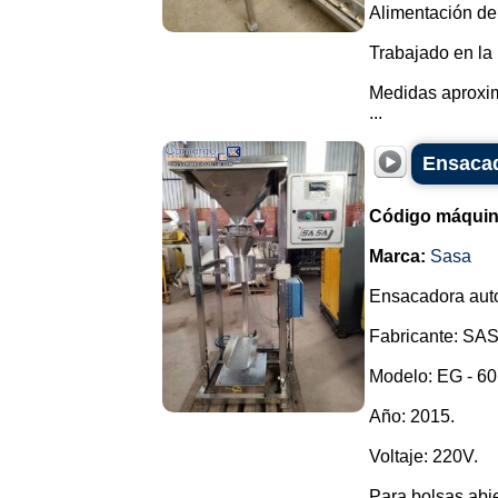
Alimentación del 
Trabajado en la 
Medidas aproxim
...
Ensacad
Código máquin
Marca:
Sasa
Ensacadora auto
Fabricante: SA
Modelo: EG - 60 
Año: 2015.
Voltaje: 220V.
Para bolsas abie