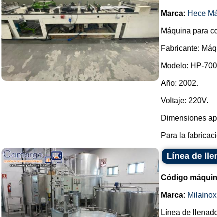
Marca:
Hece Má
Máquina para co
Fabricante: Máq
Modelo: HP-700 
Año: 2002.
Voltaje: 220V.
Dimensiones apr
Para la fabricac
Línea de ll
Código máquin
Marca:
Milainox
Línea de llenad