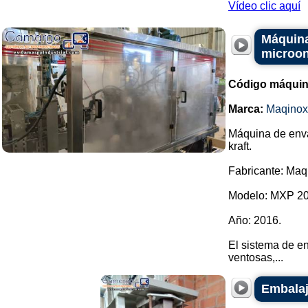
Vídeo clic aquí
Máquina
microon
Código máquin
Marca:
Maqinox
Máquina de enva
kraft.
Fabricante: Maq
Modelo: MXP 20
Año: 2016.
El sistema de e
ventosas,...
Embalaj