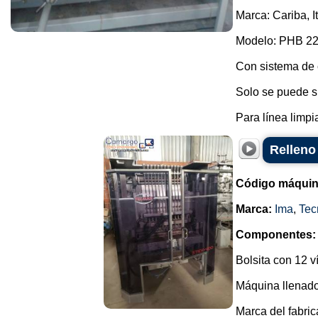
Marca: Cariba, It
Modelo: PHB 22
Con sistema de c
Solo se puede su
Para línea limpia 
Relleno
Código máquin
Marca:
Ima
,
Tec
Componentes:
Bolsita con 12 v
Máquina llenador
Marca del fabri