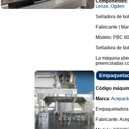
Componentes:
Lenze
,
Ogden
Selladora de bol
Fabricante | Mar
Modelo: PBC 60
Selladora de bo
La máquina plieg
preencoladas con
Empaquetado
Código máquin
Marca:
Acepack
Empaquetadora a
Fabricante: Ace