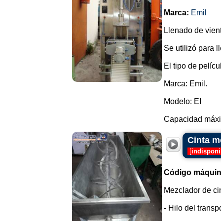
Marca:
Emil
Llenado de vien
Se utilizó para l
El tipo de pelíc
Marca: Emil.
Modelo: EI
Capacidad máxim
Cinta m
[
indisponi
Código máquin
Mezclador de ci
- Hilo del transp