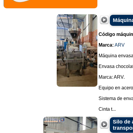
Máquina
Código máquin
Marca:
ARV
Máquina envasad
Envasa chocolate
Marca: ARV.
Equipo en acero
Sistema de envas
Cinta t...
Silo de
transpor