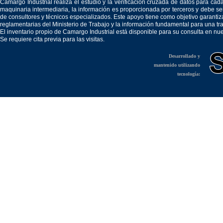
Camargo Industrial realiza el estudio y la verificación cruzada de datos para c
maquinaria intermediaria, la información es proporcionada por terceros y debe 
de consultores y técnicos especializados. Este apoyo tiene como objetivo garantiz
reglamentarias del Ministerio de Trabajo y la información fundamental para una tr
El inventario propio de Camargo Industrial está disponible para su consulta en nu
Se requiere cita previa para las visitas.
Desarrollado y
mantenido utilizando
tecnología: