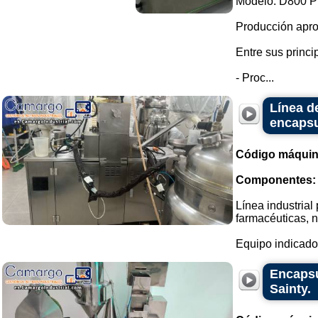
Modelo: D800 P
Producción apro
Entre sus princi
- Proc...
Línea d
encapsu
Código máquin
Componentes:
Línea industrial
farmacéuticas, n
Equipo indicado 
Encapsu
Sainty.