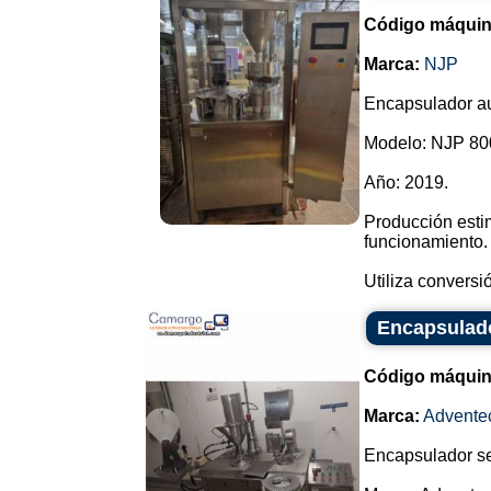
Código máquin
Marca:
NJP
Encapsulador au
Modelo: NJP 80
Año: 2019.
Producción esti
funcionamiento.
Utiliza conversi
Encapsulad
Código máquin
Marca:
Advente
Encapsulador s