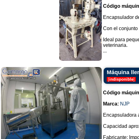
Código máquin
Encapsulador de
Con el conjunto 
Ideal para pequ
veterinaria.
...
Máquina lle
[
indisponible
]
Código máquin
Marca:
NJP
Encapsuladora a
Capacidad aprox
Fabricante: Imp