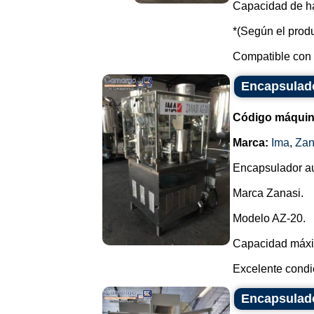
Capacidad de ha
*(Según el produ
Compatible con c
Encapsulado
Código máquin
Marca:
Ima
,
Zan
Encapsulador au
Marca Zanasi.
Modelo AZ-20.
Capacidad máxim
Excelente condic
Encapsulado