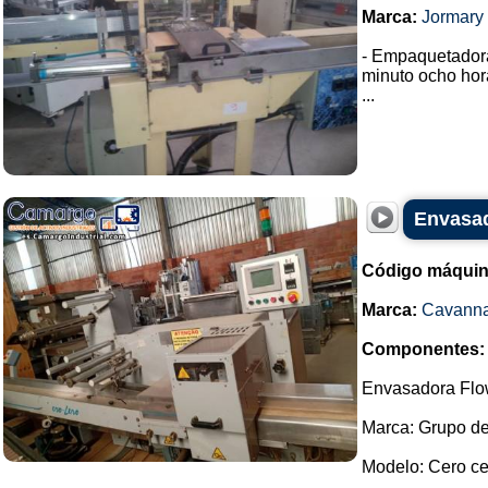
Marca:
Jormary
- Empaquetador
minuto ocho hor
...
Envasad
Código máquin
Marca:
Cavann
Componentes:
Envasadora Flow
Marca: Grupo d
Modelo: Cero ce