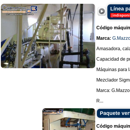
Línea p
[
indisponi
Código máquin
Marca:
G.Mazzo
Amasadora, cala
Capacidad de pro
Máquinas para l
Mezclador Sigm
Marca: G.Mazzo
R...
Paquete ver
Código máquin