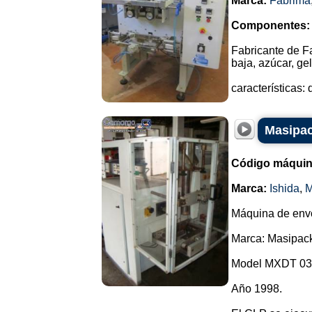
Marca:
Fabrima
Componentes:
Fabricante de F
baja, azúcar, ge
características
Masipac
Código máquin
Marca:
Ishida
,
M
Máquina de envo
Marca: Masipac
Model MXDT 03
Año 1998.