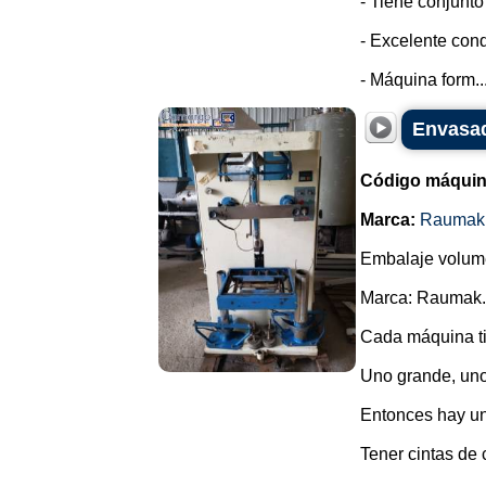
- Tiene conjunto
- Excelente cond
- Máquina form..
Envasad
Código máquin
Marca:
Raumak
Embalaje volumét
Marca: Raumak.
Cada máquina ti
Uno grande, un
Entonces hay un
Tener cintas de 