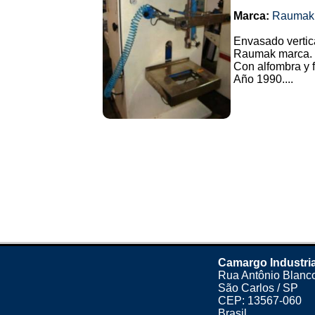
Marca:
Raumak
Envasado vertic
Raumak marca.
Con alfombra y 
Año 1990....
Camargo Industria
Rua Antônio Blanco
São Carlos / SP
CEP: 13567-060
Brasil