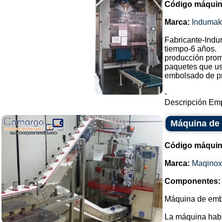
Código máquin
Marca:
Indumak
Fabricante-Indu
tiempo-6 años.
producción prom
paquetes que us
embolsado de pr
-
Descripción Emp
Máquina de 
Código máquin
Marca:
Maqinox
Componentes:
Máquina de emb
La máquina habí