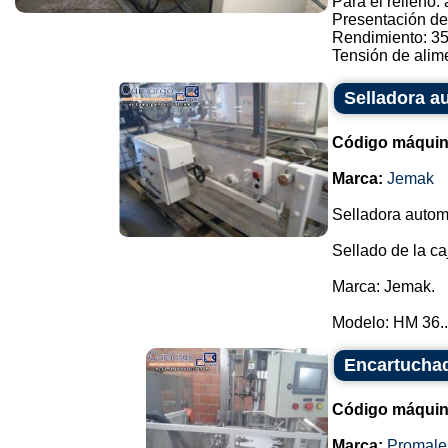
Para el relleno:
Presentación de
Rendimiento: 3
Tensión de alimen
Selladora a
Código máquin
Marca:
Jemak
Selladora automá
Sellado de la ca
Marca: Jemak.
Modelo: HM 36..
Encartuchad
Código máquin
Marca:
Promale