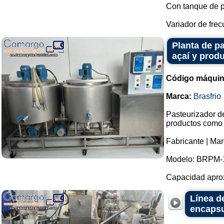
Con tanque de 
Variador de frec
Planta de p
açaí y produ
Código máquin
Marca:
Brasfrio
Pasteurizador d
productos como h
Fabricante | Mar
Modelo: BRPM-
Capacidad aproxi
Línea d
encapsu