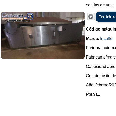
con las de un...
Freidor
Código máquin
Marca:
Incalfer
Freidora automát
Fabricante/marca
Capacidad aprox
Con depósito de
Año: febrero/20
Para f...