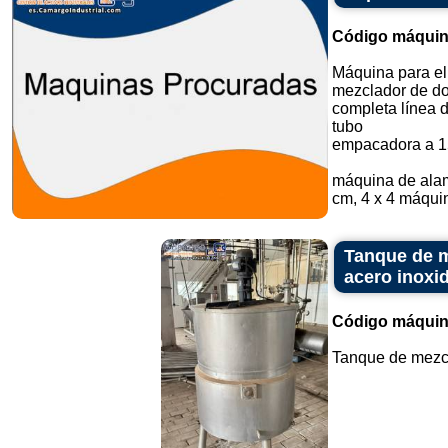
Código máquin
Máquina para el
mezclador de do
completa línea 
tubo
empacadora a 1
máquina de alam
cm, 4 x 4 máquin
Tanque de m
acero inoxid
Código máquin
Tanque de mezcla