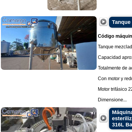
Tanque 
Código máquin
Tanque mezclado
Capacidad aprox
Totalmente de ac
Con motor y redu
Motor trifásico 
Dimensione...
Máquina
esteril
316L B