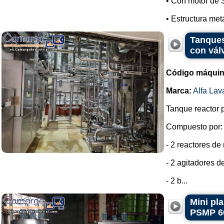
• Con motor de 
• Estructura metá
Tanques
con vál
Código máquin
Marca:
Alfa Lav
Tanque reactor p
Compuesto por:
- 2 reactores d
- 2 agitadores d
- 2 b...
Mini pl
PSMP 6