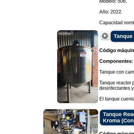
Modelo: 506.
Año: 2022.
Capacidad nomin
Tanque 
Código máquin
Componentes:
Tanque con cami
Tanque reactor 
desinfectantes y
El tanque cuenta
Tanque Reac
Kroma (Con
Código máquin