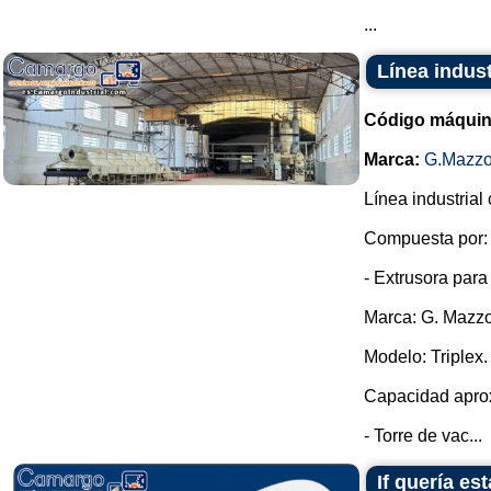
...
Línea indust
Código máquin
Marca:
G.Mazzo
Línea industrial
Compuesta por:
- Extrusora para
Marca: G. Mazzo
Modelo: Triplex.
Capacidad aprox
- Torre de vac...
If quería e