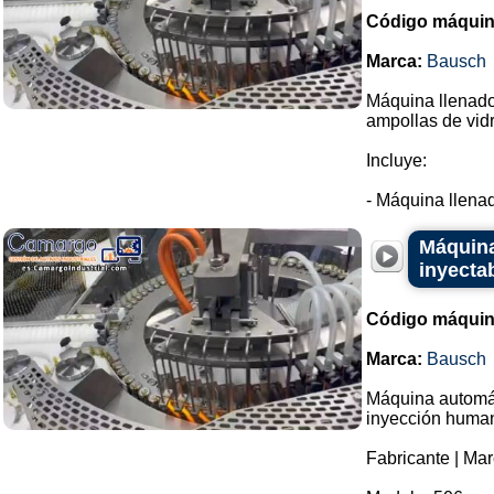
Código máquin
Marca:
Bausch
Máquina llenador
ampollas de vidr
Incluye:
- Máquina llenad
Máquina
inyecta
Código máquin
Marca:
Bausch
Máquina automáti
inyección huma
Fabricante | Ma