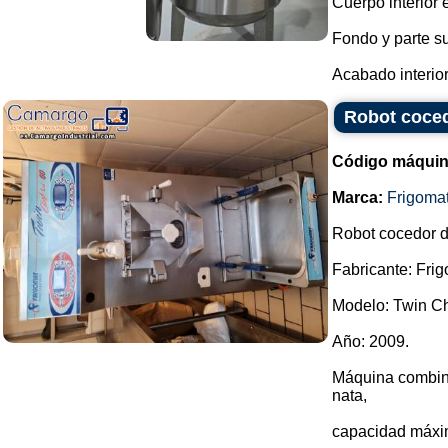
Cuerpo interior
Fondo y parte su
Acabado interior 
Robot coced
Código máquin
Marca:
Frigoma
Robot cocedor d
Fabricante: Frig
Modelo: Twin Ch
Año: 2009.
Máquina combina
nata,
capacidad máxim