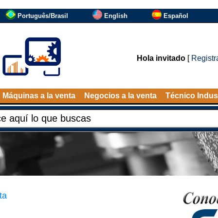
Português/Brasil
English
Español
Hola invitado
[
Registr
Máquinas a la venta
Negocios a la venta
Técnico Indust
ta