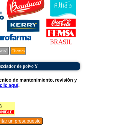
ocio?
Clientes
zclador de polvo Y
cnico de mantenimiento, revisión y
clic aquí
.
3
ONIBLE