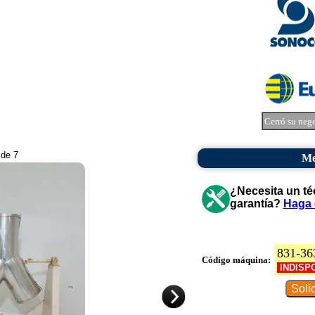
Cerró su neg
 de 7
Me
¿Necesita un té
garantía?
Haga 
831-36
Código máquina:
INDISP