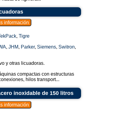
icuadoras
TekPack
,
Tigre
WA
,
JHM
,
Parker
,
Siemens
,
Switron
,
o y otras licuadoras.
máquinas compactas con estructuras
onexiones, hilos transport...
ero inoxidable de 150 litros