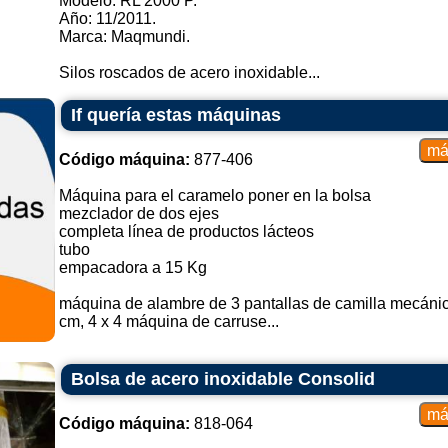
Modelo: RL 2000 P.
Año: 11/2011.
Marca: Maqmundi.
Silos roscados de acero inoxidable...
If quería estas máquinas
Código máquina:
877-406
Máquina para el caramelo poner en la bolsa
mezclador de dos ejes
completa línea de productos lácteos
tubo
empacadora a 15 Kg
máquina de alambre de 3 pantallas de camilla mecán
cm, 4 x 4 máquina de carruse...
Bolsa de acero inoxidable Consolid
Código máquina:
818-064