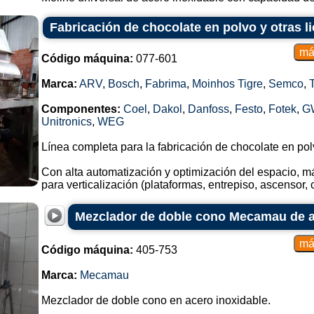
Fabricación de chocolate en polvo y otras l
Código máquina:
077-601
Marca:
ARV
,
Bosch
,
Fabrima
,
Moinhos Tigre
,
Semco
,
Componentes:
Coel
,
Dakol
,
Danfoss
,
Festo
,
Fotek
,
G
Unitronics
,
WEG
Línea completa para la fabricación de chocolate en polv
Con alta automatización y optimización del espacio, 
para verticalización (plataformas, entrepiso, ascensor, c
Mezclador de doble cono Mecamau de ac
Código máquina:
405-753
Marca:
Mecamau
Mezclador de doble cono en acero inoxidable.