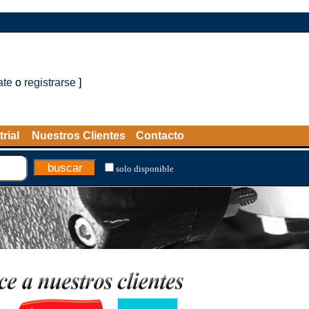
ate
o
registrarse
]
rial
Nuestros Clientes
Contacto
solo disponible