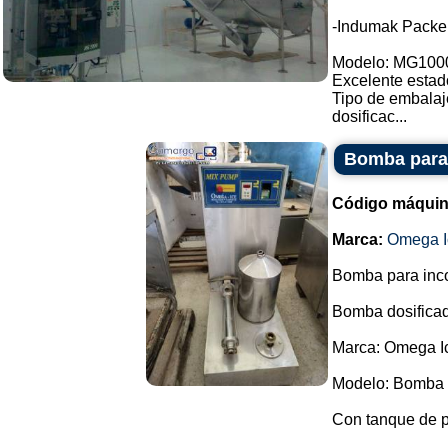
-Indumak Packe
Modelo: MG100
Excelente estad
Tipo de embalaj
dosificac...
Bomba para 
Código máquin
Marca:
Omega I
Bomba para incor
Bomba dosificad
Marca: Omega I
Modelo: Bomba 
Con tanque de 