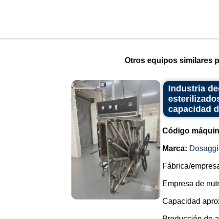
Otros equipos similares p
Industria d
esterilizado
capacidad de
Código máquin
Marca:
Dosaggi
Fábrica/empresa 
Empresa de nutri
Capacidad aprox
Producción de al