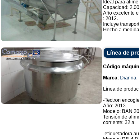
Ideal para alime
Capacidad: 2.000
Año excelente e
: 2012.
Incluye transpor
Hecho a medida. 
Línea de pr
Código máquin
Marca:
Dianna
,
Línea de produc
-Tectron encogie
Año: 2013.
Modelo: BAN 20
Tensión de alim
corriente: 32 a.
-etiquetadora au