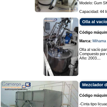
Modelo: Gum S
Capacidad: 44 lit
Olla al vac
Código máquin
Marca:
Mihama 
Olla al vacío pa
Compuesto por o
Año: 2003....
Mezclador de
Código máquin
-Cinta tipo licu