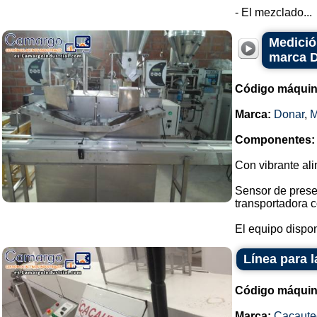
- El mezclado...
Medició
marca 
Código máquin
Marca:
Donar
,
Componentes:
Con vibrante ali
Sensor de prese
transportadora c
El equipo dispon
Línea para 
Código máquin
Marca:
Cacaute