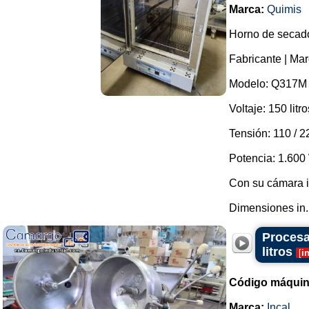
Marca:
Quimis
Horno de secado
Fabricante | Mar
Modelo: Q317M 
Voltaje: 150 litro
Tensión: 110 / 2
Potencia: 1.600
Con su cámara i
Dimensiones in..
Procesa
litros
[
i
Código máquin
Marca:
Incal