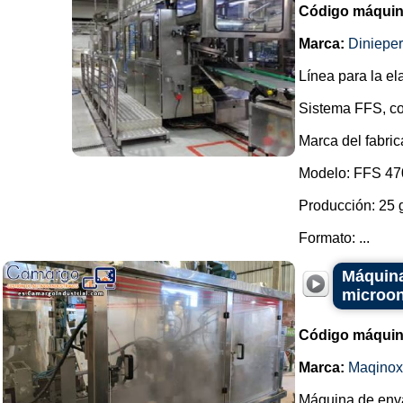
Código máquin
Marca:
Dinieper
Línea para la el
Sistema FFS, co
Marca del fabric
Modelo: FFS 47
Producción: 25 
Formato: ...
Máquina
microon
Código máquin
Marca:
Maqinox
Máquina de enva