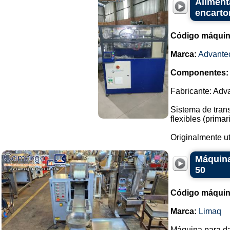
Aliment
encarto
Código máquin
Marca:
Advante
Componentes:
Fabricante: Adv
Sistema de trans
flexibles (prim
Originalmente ut
Máquina
50
Código máquin
Marca:
Limaq
Máquina para da