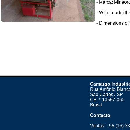
- Marca: Mineor
- With treadmill
- Dimensions of
Camargo Industria
Rua Antônio Blanco
São Carlos / SP
CEP: 13567-060
Brasil
Contacto:
Ventas:
+55 (16) 3