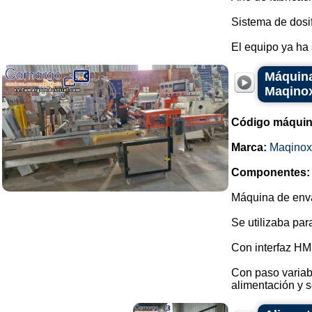
Sistema de dosif
El equipo ya ha s
Máquina
Maqino
Código máquin
Marca:
Maqinox
Componentes:
Máquina de enva
Se utilizaba pa
Con interfaz HM
Con paso variabl
alimentación y se