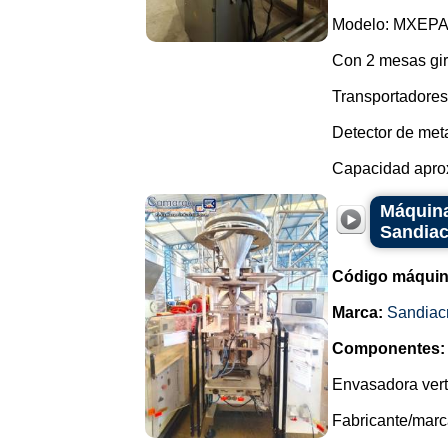
Modelo: MXEPA
Con 2 mesas gir
Transportadores
Detector de meta
Capacidad aproxi
Máquina
Sandiac
Código máquin
Marca:
Sandiac
Componentes:
Envasadora verti
Fabricante/marc