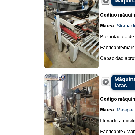
Maquina
Código máquin
Marca:
Strapac
Precintadora de 
Fabricante/marc
Capacidad aprox
Máquina
latas
Código máquin
Marca:
Masipac
Llenadora dosifi
Fabricante / Ma