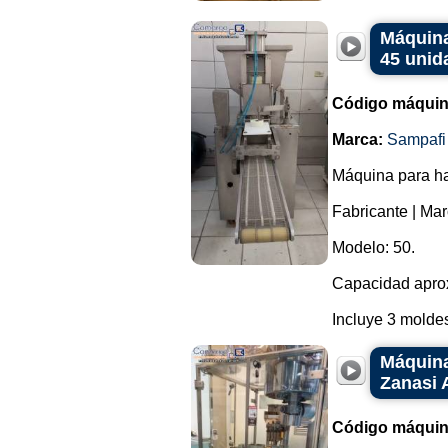
Máquina
45 unid
Código máquin
Marca:
Sampafi
Máquina para ha
Fabricante | Mar
Modelo: 50.
Capacidad aprox
Incluye 3 moldes.
Máquina
Zanasi 
Código máquin