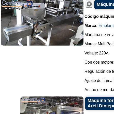
Máquina
Código máquin
Marca:
Emblam
Máquina de env
Marca: Mult Pac
Voltaje: 220v.
Con dos motores
Regulación de te
Ajuste del tama
Ancho de mordaz
Máquina for
Arcil Diniep