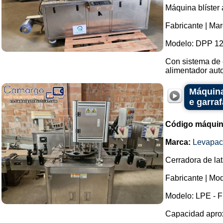
Máquina blíster
Fabricante | Ma
Modelo: DPP 12
Con sistema de 
alimentador auto
Máquina
e garra
Código máquin
Marca:
Levapac
Cerradora de lat
Fabricante | Mo
Modelo: LPE - F
Capacidad aprox