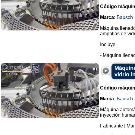
Código máquin
Marca:
Bausch
Máquina llenador
ampollas de vidr
Incluye:
- Máquina llenad
Máquina
vidrio 
Código máquin
Marca:
Bausch
Máquina automáti
inyección huma
Fabricante | Ma