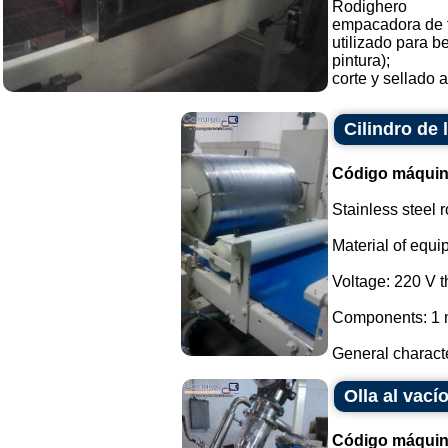
Rodighero
empacadora de 
utilizado para b
pintura);
corte y sellado a
Cilindro de
Código máquin
Stainless steel r
Material of equi
Voltage: 220 V 
Components: 1 m
General characte
Olla al vac
Código máquin