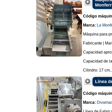
Monferr
Código máquin
Marca:
La Monfe
Máquina para prod
Fabricante | Ma
Capacidad aprox
Capacidad de la
Cilindro: 17 cm..
Línea d
Código máquin
Marca:
Divama
Línea de Fabric