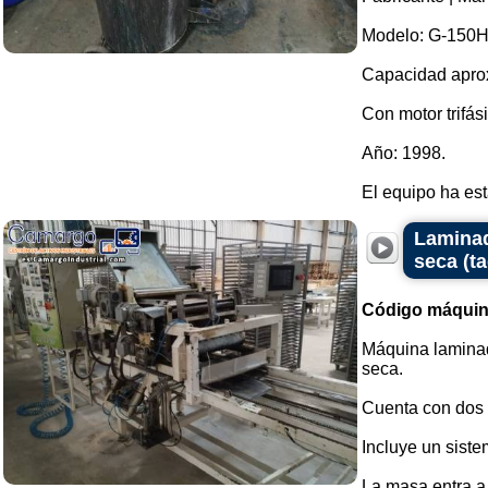
Modelo: G-150H
Capacidad aproxi
Con motor trifás
Año: 1998.
El equipo ha est
Laminad
seca (ta
Código máquin
Máquina lamina
seca.
Cuenta con dos r
Incluye un siste
La masa entra a 