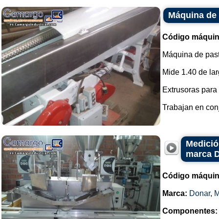
Máquina de 
Código máquin
Máquina de pas
Mide 1.40 de lar
Extrusoras para 
Trabajan en conjun
Medició
marca 
Código máquin
Marca:
Donar
,
Componentes: