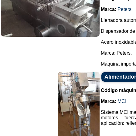
Marca:
Peters
Llenadora automá
Dispensador de 
Acero inoxidabl
Marca: Peters.
Máquina importa
Alimentador
Código máquin
Marca:
MCI
Sistema MCI marc
motores, 1 tuerc
aplicación: rellen