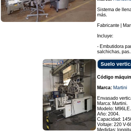
Sistema de llen
más.
Fabricante | Ma
Incluye:
- Embutidora par
salchichas, pas..
Suelo vertic
Código máquin
Marca:
Martini
Envasado vertic
Marca: Martini.
Modelo: M96LE.
Año: 2004.
Capacidad: 145
Voltaje: 220 V-6
Medidas: longit