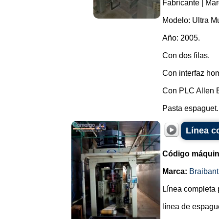
Fabricante | Ma
Modelo: Ultra Mu
Año: 2005.
Con dos filas.
Con interfaz ho
Con PLC Allen B
Pasta espaguet..
Línea c
Código máquin
Marca:
Braibant
Línea completa p
línea de espague