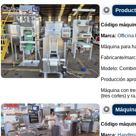
Product
Código máquin
Marca:
Officin
Máquina para ha
Fabricante/marca
Modelo: Combin
Producción apro
Máquina con tres
(tres cortes) y ra.
Máquina
Código máquin
Marca:
Handtm