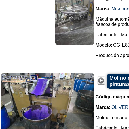
Marca:
Mirainox
Máquina automát
frascos de prod
Fabricante | Mar
Modelo: CG 1.8
Producción apro
...
Molino r
pinturas
Código máquin
Marca:
OLIVER
Molino refinador 
Fabricante | M