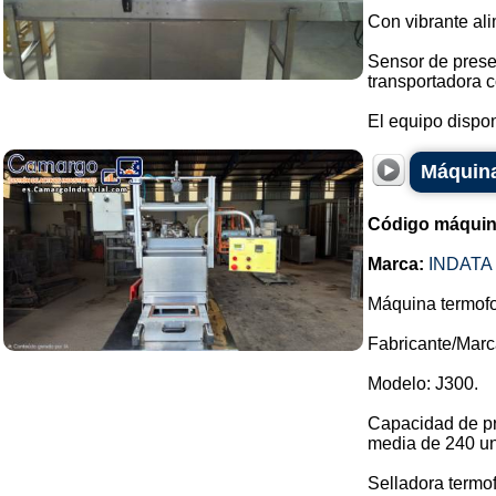
Con vibrante ali
Sensor de prese
transportadora c
El equipo dispon
Máquina
Código máquin
Marca:
INDATA
Máquina termof
Fabricante/Marca
Modelo: J300.
Capacidad de pr
media de 240 un
Selladora termof.