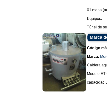
01 mapa (ac
Equipos:
Túnel de se
Marca de
Código má
Marca:
Mor
Caldera agu
Modelo ET-
capacidad 60