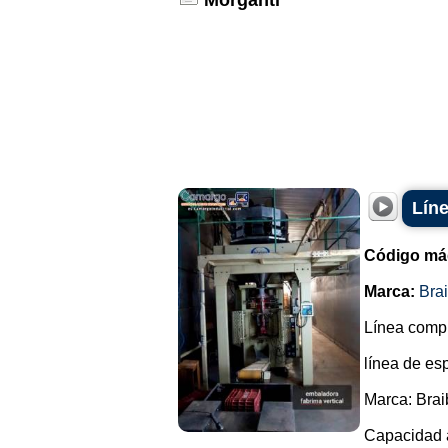
Morganti
Líne
Código má
Marca:
Brai
Línea compl
línea de es
Marca: Brai
Capacidad 