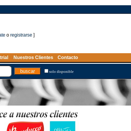
ate
o
registrarse
]
rial
Nuestros Clientes
Contacto
solo disponible