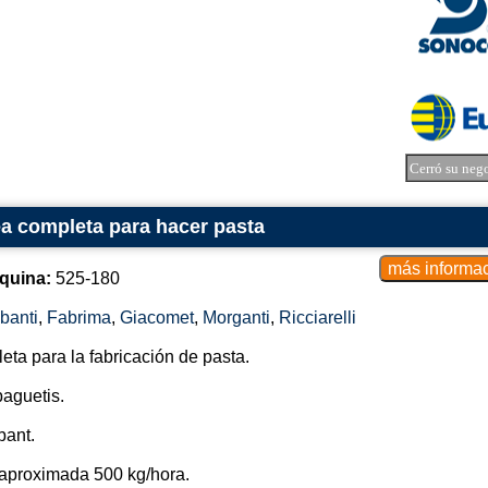
Cerró su neg
a completa para hacer pasta
quina:
525-180
banti
,
Fabrima
,
Giacomet
,
Morganti
,
Ricciarelli
eta para la fabricación de pasta.
paguetis.
bant.
aproximada 500 kg/hora.