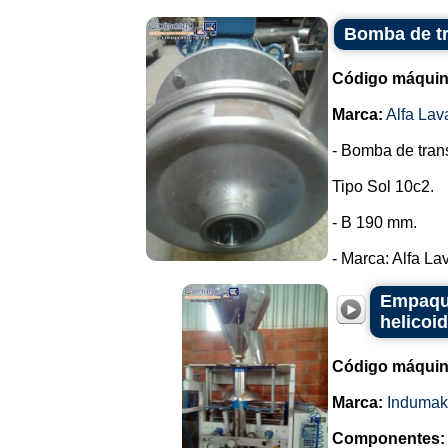
Bomba de tr
Código máquin
Marca:
Alfa Lav
- Bomba de trans
Tipo Sol 10c2.
- B 190 mm.
- Marca: Alfa Lava
Empaque
helicoi
Código máquin
Marca:
Indumak
Componentes: