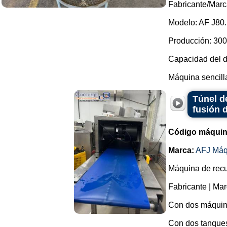
Fabricante/Marc
Modelo: AF J80.
Producción: 300
Capacidad del de
Máquina sencilla
Túnel d
fusión 
Código máquin
Marca:
AFJ Máq
Máquina de recu
Fabricante | Mar
Con dos máquina
Con dos tanques