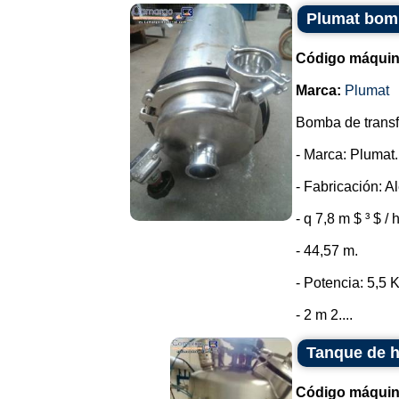
Plumat bomb
Código máquin
Marca:
Plumat
Bomba de transfe
- Marca: Plumat.
- Fabricación: A
- q 7,8 m $ ³ $ / 
- 44,57 m.
- Potencia: 5,5 
- 2 m 2....
Tanque de h
Código máquin