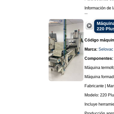
Información de l
...
Máquina
220 Plu
Código máquin
Marca:
Selovac
Componentes:
Máquina termofo
Máquina formador
Fabricante | Mar
Modelo: 220 Plu
Incluye herrami
Producción apro