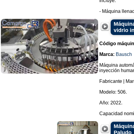
Incluye:
- Máquina llenad
Máquina
vidrio 
Código máquin
Marca:
Bausch
Máquina automáti
inyección huma
Fabricante | Ma
Modelo: 506.
Año: 2022.
Capacidad nomin
Máquina
Paludo