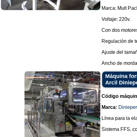
Marca: Mult Pac
Voltaje: 220v.
Con dos motores
Regulación de te
Ajuste del tama
Ancho de mordaz
Máquina for
Arcil Diniep
Código máquin
Marca:
Dinieper
Línea para la el
Sistema FFS, co