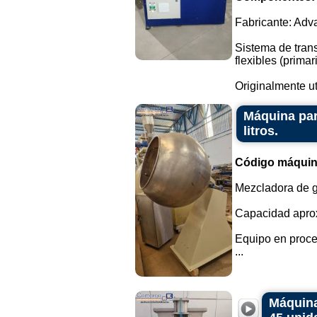
Fabricante: Adv
Sistema de trans
flexibles (prim
Originalmente ut
Máquina par
litros.
Código máquin
Mezcladora de g
Capacidad aprox
Equipo en proce
...
Máquina