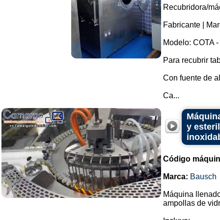
Recubridora/máq
Fabricante | Ma
Modelo: COTA -
Para recubrir ta
Con fuente de al
Ca...
Máquina
y esteri
inoxida
Código máquin
Marca:
Bausch
Máquina llenador
ampollas de vidr