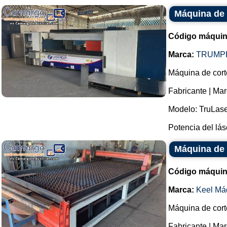
Máquina de 
Código máquin
Marca:
TRUMP
Máquina de corte
Fabricante | M
Modelo: TruLase
Potencia del láse
Máquina de 
Código máquin
Marca:
Keel Má
Máquina de cort
Fabricante | Mar