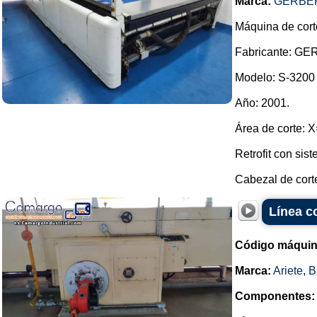
Marca:
GERBER
Máquina de corte
Fabricante: GE
Modelo: S-3200
Año: 2001.
Área de corte:
Retrofit con si
Cabezal de corte
Línea c
Código máquin
Marca:
Ariete
,
B
Componentes: