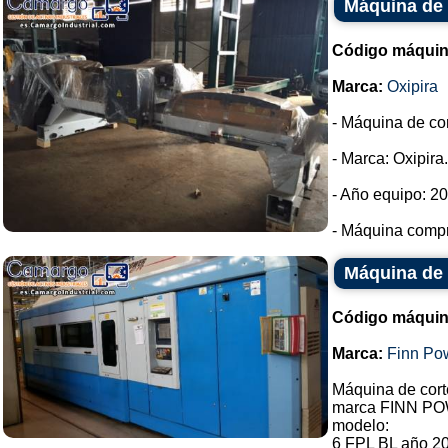
Máquina de 
Código máquin
Marca:
Oxipira
- Máquina de co
- Marca: Oxipira.
- Año equipo: 2
- Máquina compra
Máquina de 
Código máquin
Marca:
Finn Po
Máquina de cort
marca FINN POW
modelo:
6 FPL BL año 2