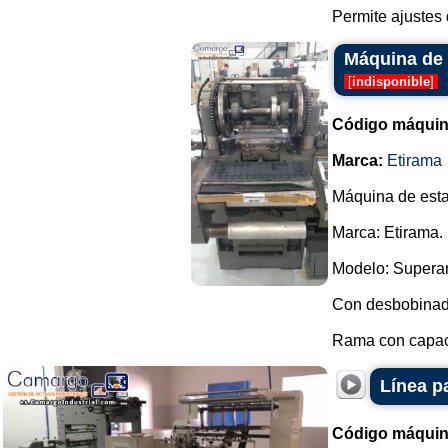
Permite ajustes 
Máquina de 
[
indisponible
]
Código máquin
Marca:
Etirama
Máquina de estam
Marca: Etirama.
Modelo: Supera
Con desbobinado
Rama con capaci
Línea p
Código máquin