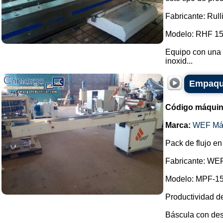
Fabricante: Rull
Modelo: RHF 15
Equipo con una 
inoxid...
Empaque
Código máquin
Marca:
WEF Má
Pack de flujo en
Fabricante: WE
Modelo: MPF-15
Productividad d
Báscula con des