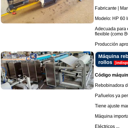
Fabricante | Mar
Modelo: HP 60 I
Adecuada para e
flexible (como 
Producción apro
Máquina reb
rollos
[
indisp
Código máquin
Rebobinadora de
Pañuelos ya perf
Tiene ajuste man
Máquina import
Eléctricos ...