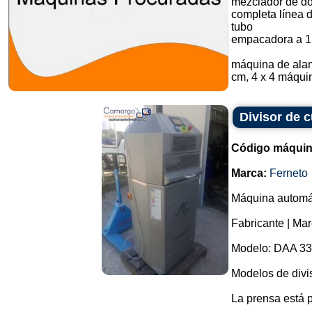
mezclador de do
completa línea 
tubo
empacadora a 1
máquina de alam
cm, 4 x 4 máquin
Divisor de 
Código máquin
Marca:
Ferneto
Máquina automát
Fabricante | Mar
Modelo: DAA 330
Modelos de divis
La prensa está 