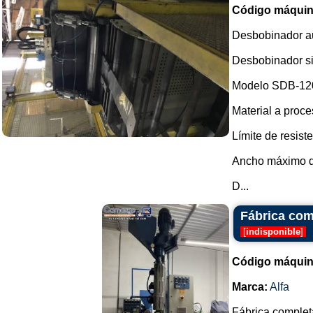
Código máquin
Desbobinador a
Desbobinador si
Modelo SDB-12
Material a proce
Límite de resiste
Ancho máximo d
D...
Fábrica comp
[
indisponible
]
Código máquin
Marca:
Alfa
Fábrica completa