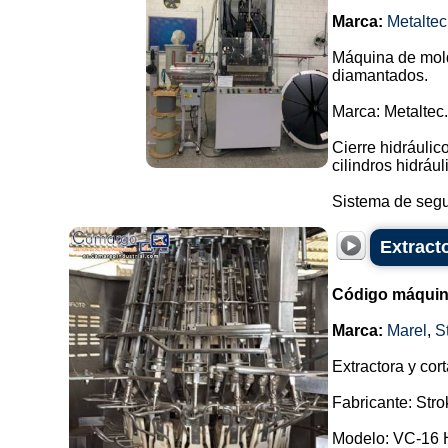
Marca:
Metaltec
Máquina de mold
diamantados.
Marca: Metaltec.
Cierre hidráulic
cilindros hidrául
Sistema de segu
Extract
Código máquin
Marca:
Marel
,
S
Extractora y co
Fabricante: Stro
Modelo: VC-16 H