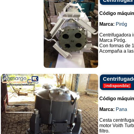
Centrifugas
Código máquin
Marca:
Piróg
Centrifugadora i
Marca Piróg.
Con formas de 1
Acompaña a las f
Centrifugad
[
indisponible
]
Código máquin
Marca:
Pana
Cesta centrifug
motor Voith Tur
filtro.