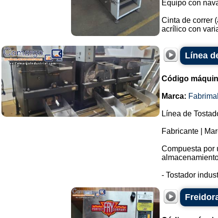
Equipo con navaj
Cinta de correr 
acrílico con varia
Línea d
Código máquin
Marca:
Fabrima
Línea de Tostad
Fabricante | Ma
Compuesta por un
almacenamiento
- Tostador indust
Freidor