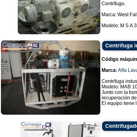
Centrífugo.
Marca: West Fal
Modelo: M S A 35
Centrifuga i
Código máquin
Marca:
Alfa Lav
Centrifuga indust
Modelo: MAB 1
Junto con la bom
recuperación de 
El equipo tiene 
Centrifugado