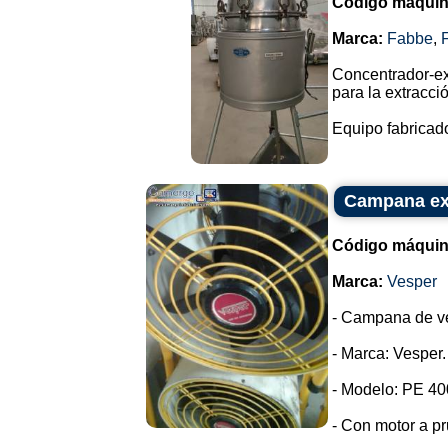
Código máquin
Marca:
Fabbe
,
Concentrador-ex
para la extracci
Equipo fabricado
Campana ext
Código máquin
Marca:
Vesper
- Campana de ven
- Marca: Vesper.
- Modelo: PE 40
- Con motor a p