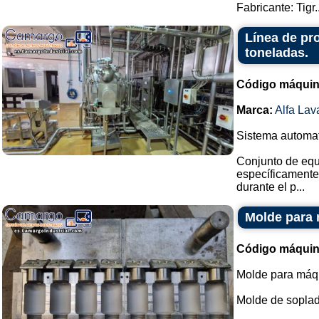
Fabricante: Tigr..
Línea de pr
toneladas.
Código máquin
Marca:
Alfa Lav
Sistema automati
Conjunto de equ
específicamente
durante el p...
Molde para
Código máquin
Molde para máq
Molde de soplad