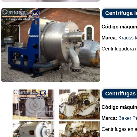
Centrifuga i
Código máquin
Marca:
Krauss M
Centrifugadora i
Centrífugas
Código máquin
Marca:
Baker P
Centrifugas en a