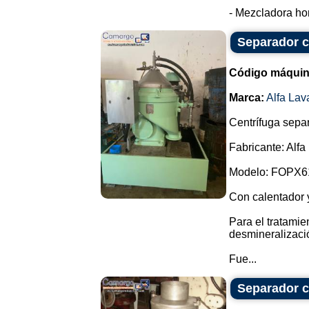
- Mezcladora hor
Separador ce
Código máquin
Marca:
Alfa Lav
Centrífuga separ
Fabricante: Alfa
Modelo: FOPX6
Con calentador 
Para el tratamie
desmineralizaci
Fue...
Separador ce