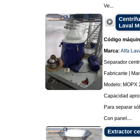
Ve...
Centrífu
Laval 
Código máquin
Marca:
Alfa Lav
Separador centrí
Fabricante | Mar
Modelo: MOPX 
Capacidad aprox
Para separar sól
Con panel....
Extractor ce