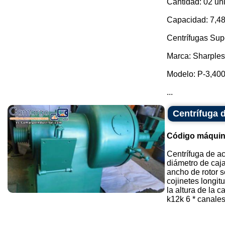
Cantidad: 02 un
Capacidad: 7,480
Centrífugas Sup
Marca: Sharples
Modelo: P-3,400
...
Centrífuga 
Código máquin
Centrífuga de a
diámetro de caj
ancho de rotor 
cojinetes longi
la altura de la 
k12k 6 * canales 