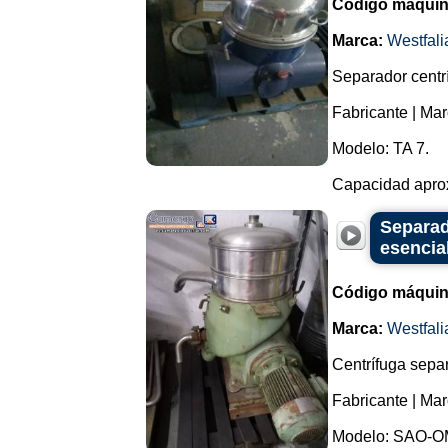
Código máquin
Marca:
Westfali
Separador centrí
Fabricante | Mar
Modelo: TA 7.
Capacidad aproxi
Separad
esencia
Código máquin
Marca:
Westfali
Centrífuga separ
Fabricante | Mar
Modelo: SAO-OM