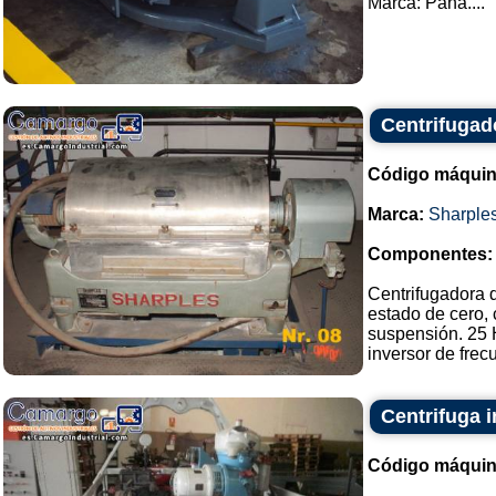
Marca: Pana....
Centrifugado
Código máquin
Marca:
Sharple
Componentes:
Centrifugadora d
estado de cero, 
suspensión. 25 H
inversor de fre
Centrifuga i
Código máquin