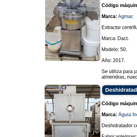
Código máquin
Marca:
Agmac
Extractor centrí
Marca: Dact.
Modelo: 50.
Año: 2017.
Se utiliza para 
almendras, nueces
Deshidratad
Código máquin
Marca:
Águia In
Deshidratador ce
Fabricante/marc