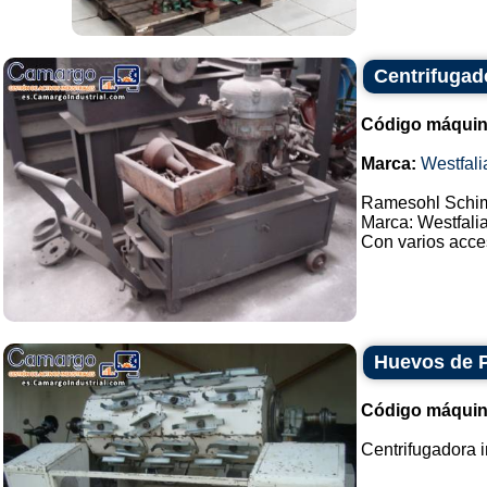
Centrifugado
Código máquin
Marca:
Westfali
Ramesohl Schimi
Marca: Westfalia
Con varios acces
Huevos de P
Código máquin
Centrifugadora i