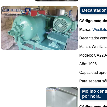
Decantador 
Código máquin
Marca:
Westfali
Decantador cent
Marca: Westfalia
Modelo: CA220-
Año: 1996.
Capacidad aprox
Para separar sóli
Molino cent
por hora.
Código máquin