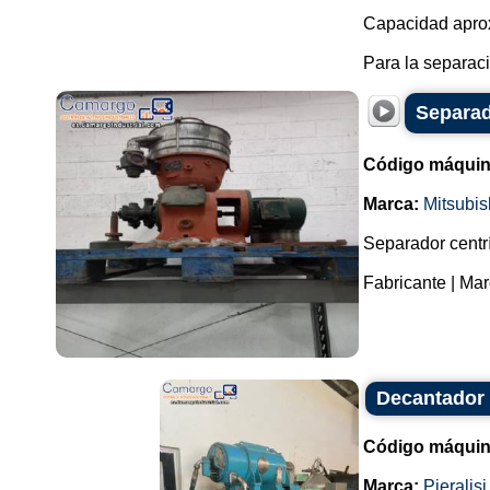
Capacidad aprox
Para la separac
Separad
Código máquin
Marca:
Mitsubis
Separador centr
Fabricante | Marc
Decantador c
Código máquin
Marca:
Pieralisi