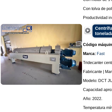
Con tolva de poli
Productividad in
Centríf
tonelad
Código máquin
Marca:
Fast
Tridecanter cent
Fabricante | Mar
Modelo: DCT J
Capacidad aprox
Año: 2022.
Temperatura mín