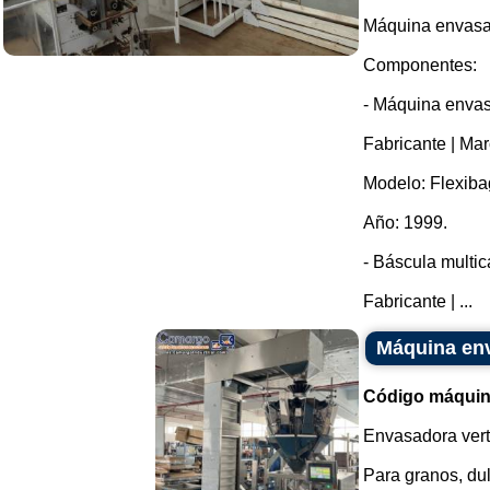
Máquina envasad
Componentes:
- Máquina enva
Fabricante | Mar
Modelo: Flexiba
Año: 1999.
- Báscula multic
Fabricante | ...
Máquina env
Código máquin
Envasadora verti
Para granos, dul