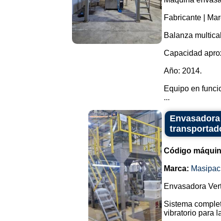
Fabricante | Ma
Balanza multica
Capacidad aprox
Año: 2014.
Equipo en funci
...
Envasadora 
transportad
Código máquin
Marca:
Masipac
Envasadora Vert
Sistema completo
vibratorio para 