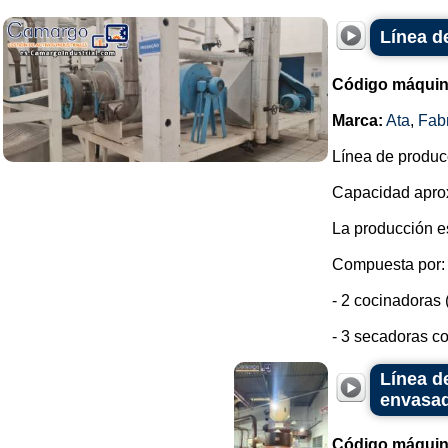
Línea d
Código máquin
Marca:
Ata
,
Fab
Línea de produc
Capacidad aprox
La producción e
Compuesta por:
- 2 cocinadoras 
- 3 secadoras co
Línea d
envasa
Código máquin