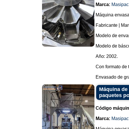
Marca:
Masipac
Máquina envasad
Fabricante | Ma
Modelo de enva
Modelo de básc
Año: 2002.
Con formato de t
Envasado de gran
Máquina de 
paquetes po
Código máquin
Marca:
Masipac
Máquina envasad