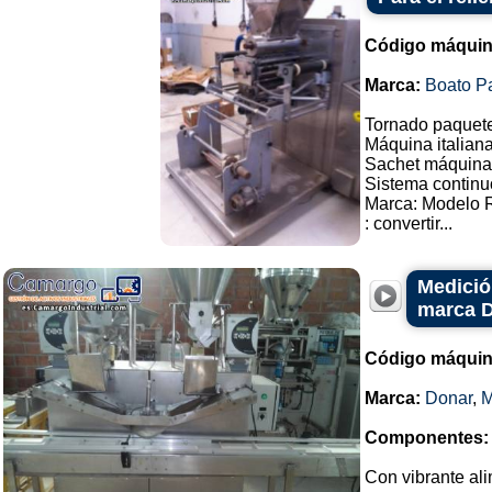
Código máquin
Marca:
Boato P
Tornado paquete
Máquina italiana
Sachet máquina 
Sistema continu
Marca: Modelo 
: convertir...
Medició
marca 
Código máquin
Marca:
Donar
,
Componentes:
Con vibrante ali