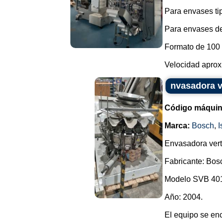
Para envases ti
Para envases de
Formato de 100
Velocidad aprox
nvasadora ve
Código máquin
Marca:
Bosch
,
I
Envasadora verti
Fabricante: Bos
Modelo SVB 40
Año: 2004.
El equipo se en