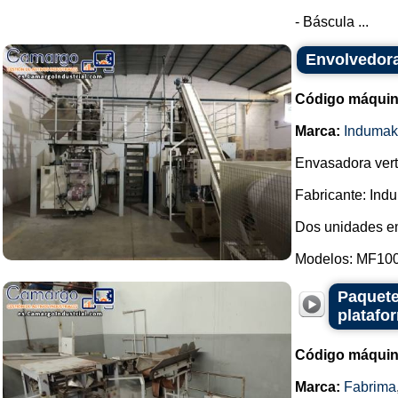
- Báscula ...
Envolvedora
Código máquin
Marca:
Indumak
Envasadora vert
Fabricante: Ind
Dos unidades e
Modelos: MF100
Paquete
platafo
Código máquin
Marca:
Fabrima