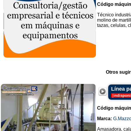
Código máquin
Técnico industri
molino de martil
tazas, celulas, c
Otros sugir
Línea p
[
indisponi
Código máquin
Marca:
G.Mazzo
Amasadora, cala