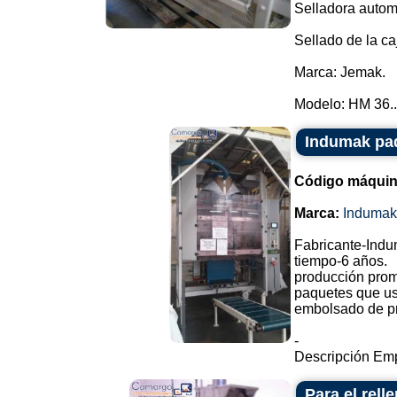
Selladora automá
Sellado de la ca
Marca: Jemak.
Modelo: HM 36..
Indumak pa
Código máquin
Marca:
Indumak
Fabricante-Indu
tiempo-6 años.
producción prom
paquetes que us
embolsado de pr
-
Descripción Emp
Para el rell