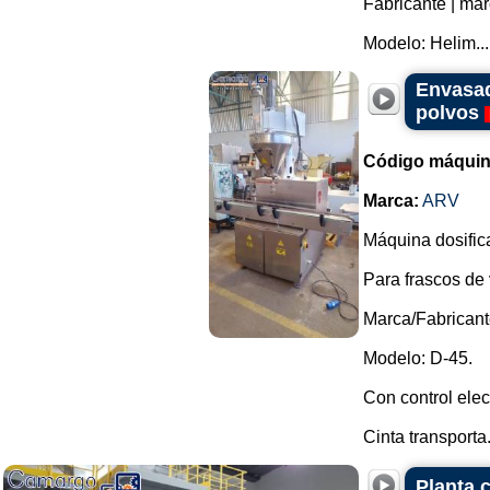
Fabricante | ma
Modelo: Helim...
Envasad
polvos
Código máquin
Marca:
ARV
Máquina dosifica
Para frascos de v
Marca/Fabricant
Modelo: D-45.
Con control elec
Cinta transporta.
Planta 