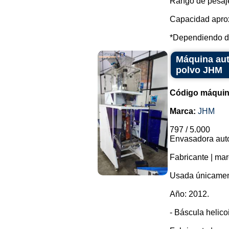
Rango de pesaj
Capacidad aprox
*Dependiendo del
Máquina aut
polvo JHM
Código máquin
Marca:
JHM
797 / 5.000
Envasadora auto
Fabricante | ma
Usada únicamen
Año: 2012.
- Báscula helico