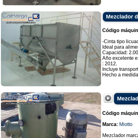
Mezclador de
Código máquin
-Cinta tipo licu
Ideal para alime
Capacidad: 2.000
Año excelente e
: 2012.
Incluye transpor
Hecho a medida. 
Mezclad
Código máquin
Marca:
Miotto
Mezclador marca