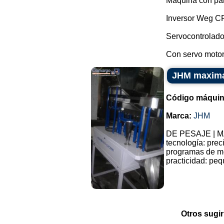
Máquina con pa
Inversor Weg C
Servocontrolado
Con servo motor,
JHM maxima
Código máquin
Marca:
JHM
DE PESAJE | M
tecnología: prec
programas de me
practicidad: peq
Otros sugir