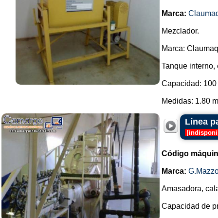
Marca:
Clauma
Mezclador.
Marca: Claumaq
Tanque interno, 
Capacidad: 100 
Medidas: 1.80 m 
Línea p
[
indisponi
Código máquin
Marca:
G.Mazzo
Amasadora, cala
Capacidad de pro