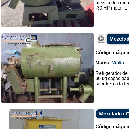
mezcla de compu
-30 HP motor....
Mezclad
Código máquin
Marca:
Miotto
Refrigerador de 
30 kg capacidad
se refresca la te
Mezclador 
Código máquin