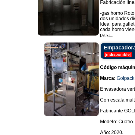
Fabricación líne
-gas horno Roto
dos unidades di
Ideal para gallet
cada horno viene
para...
Empacadora
[
indisponible
]
Código máquin
Marca:
Golpack
Envasadora vert
Con escala mult
Fabricante GO
Modelo: Cuatro.
Año: 2020.