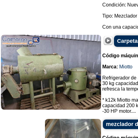
Condición: Nue
Tipo: Mezclador 
Con una capacida
Carpeta
Código máquin
Marca:
Miotto
Refrigerador de 
30 kg capacidad
refresca la temp
* k12k Miotto m
capacidad 200 kg
-30 HP motor....
mezclador d
Código máquin