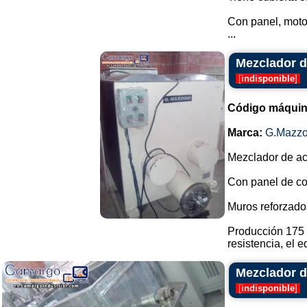
Con panel, motor
...
Mezclador d
[
indisponible
]
Código máquin
Marca:
G.Mazzo
Mezclador de ac
Con panel de con
Muros reforzado
Producción 175 
resistencia, el e
Mezclador de
[
indisponible
]