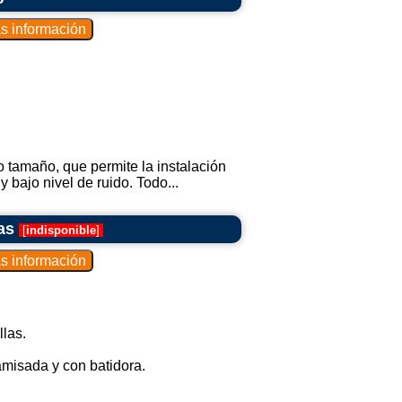
o tamaño, que permite la instalación
 bajo nivel de ruido. Todo...
as
[
indisponible
]
las.
misada y con batidora.