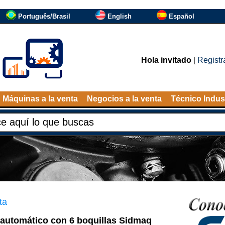
Português/Brasil
English
Español
Hola invitado
[
Registr
Máquinas a la venta
Negocios a la venta
Técnico Indust
ta
automático con 6 boquillas Sidmaq