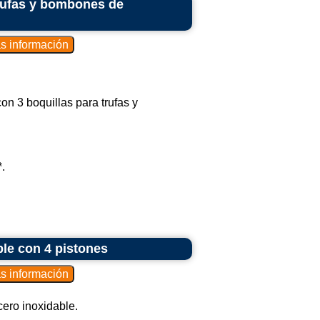
rufas y bombones de
n 3 boquillas para trufas y
.
le con 4 pistones
ero inoxidable.