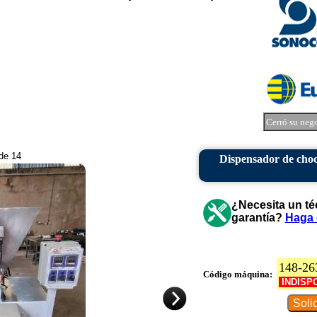
Cerró su neg
 de 14
Dispensador de choc
¿Necesita un té
garantía?
Haga 
148-26
Código máquina:
INDISP