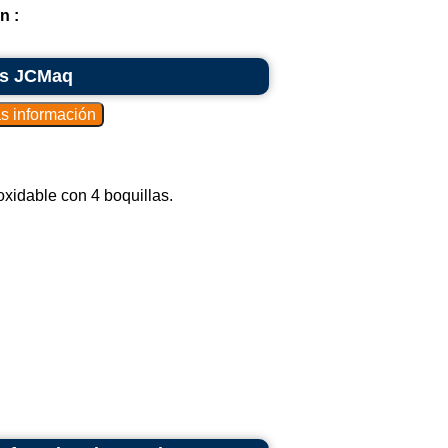
n :
las JCMaq
xidable con 4 boquillas.