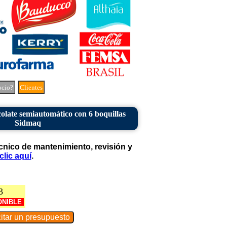
ocio?
Clientes
olate semiautomático con 6 boquillas
Sidmaq
cnico de mantenimiento, revisión y
clic aquí
.
3
ONIBLE