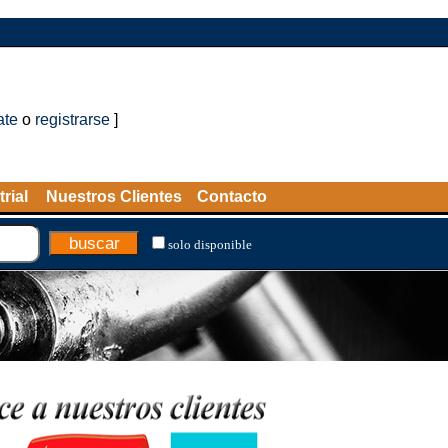
ate
o
registrarse
]
rial
Nuestros Clientes
Contacto
solo disponible