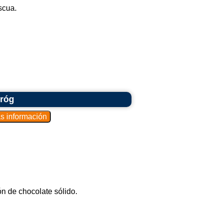
scua.
iróg
n de chocolate sólido.
.