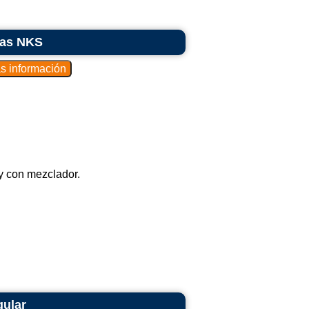
las NKS
y con mezclador.
gular