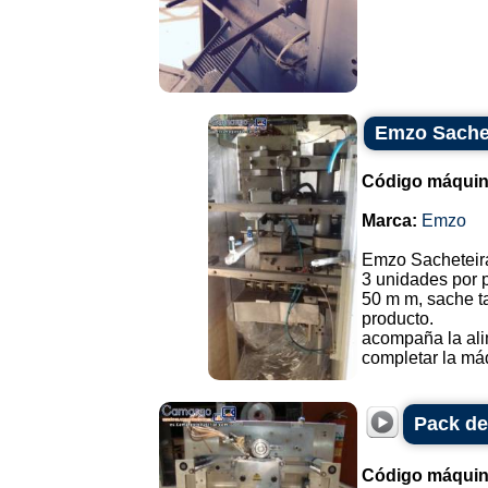
Emzo Sache
Código máquin
Marca:
Emzo
Emzo Sacheteir
3 unidades por p
50 m m, sache 
producto.
acompaña la ali
completar la má
Pack de
Código máquin