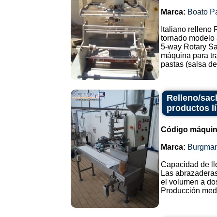
Marca:
Boato P
Italiano relleno
tornado modelo 
5-way Rotary Sa
máquina para tra
pastas (salsa de 
Relleno/sac
productos l
Código máquin
Marca:
Burgma
Capacidad de ll
Las abrazaderas
el volumen a do
Producción medi