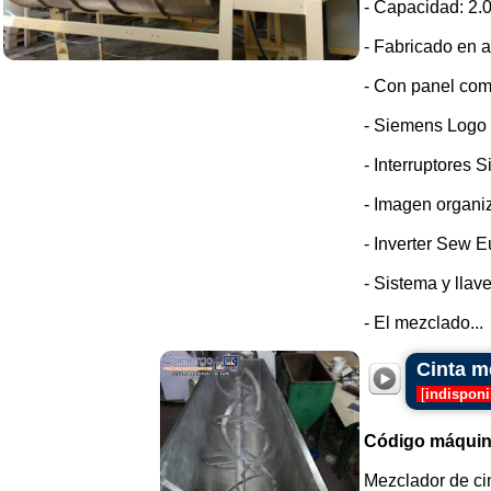
- Capacidad: 2.0
- Fabricado en a
- Con panel com
- Siemens Logo
- Interruptores 
- Imagen organi
- Inverter Sew E
- Sistema y llav
- El mezclado...
Cinta m
[
indisponi
Código máquin
Mezclador de ci