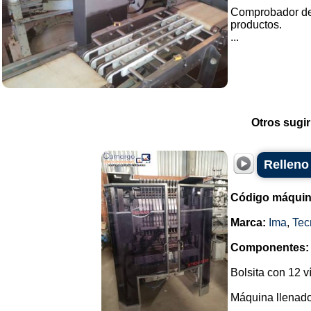
Comprobador de 
productos.
...
Otros sugir
Relleno
Código máquin
Marca:
Ima
,
Tec
Componentes:
Bolsita con 12 v
Máquina llenador