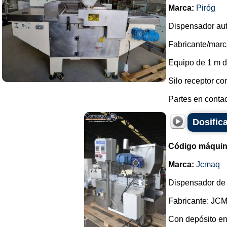
Marca:
Piróg
Dispensador aut
Fabricante/marca
Equipo de 1 m de
Silo receptor co
Partes en contac
Dosific
Código máquin
Marca:
Jcmaq
Dispensador de 
Fabricante: JCM
Con depósito e