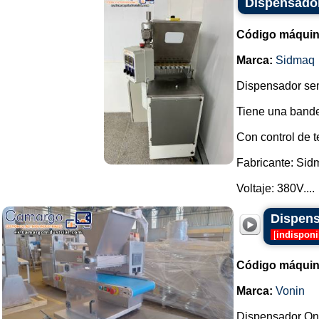
Dispensador
Código máquin
Marca:
Sidmaq
Dispensador sem
Tiene una bande
Con control de t
Fabricante: Sid
Voltaje: 380V....
Dispens
[
indisponi
Código máquin
Marca:
Vonin
Dispensador One