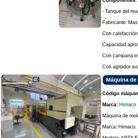
Componentes:
- Tanque del re
Fabricante: Max
Con calefacción 
Capacidad aprox
Con campana ext
Con agitador aut
Máquina de 
Código máquin
Marca:
Himaco
Máquina de mold
Marca: Himaco.
Modelo: APTA