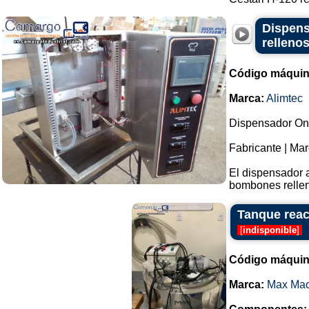
Dispens
rellenos
Código máquin
Marca:
Alimtec
Dispensador One
Fabricante | Mar
El dispensador 
bombones relleno
Tanque reac
[
indisponible
]
Código máquin
Marca:
Max Mac