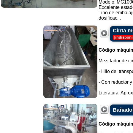
Modelo: MG100
Excelente estad
Tipo de embalaj
dosificac...
Cinta m
[
indisponi
Código máquin
Mezclador de ci
- Hilo del transp
- Con reductor y
Literatura: Apro
Bañador
Código máquin