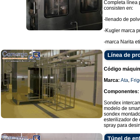
Completa línea 
consisten en:
-llenado de pol
-Kugler marca p
-marca Narita et
Línea de pr
Código máquin
Marca:
Ata
,
Fri
Componentes:
Sondex intercam
modelo de smart-
sondex montado
esterilizador de
spray para desinf
Túnel de en