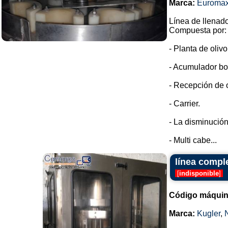
Marca:
Euroma
Línea de llenado
Compuesta por:
- Planta de oliv
- Acumulador bo
- Recepción de o
- Carrier.
- La disminución
- Multi cabe...
línea compl
[
indisponible
]
Código máquin
Marca:
Kugler
,