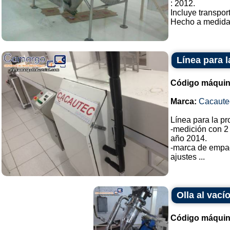
: 2012.
Incluye transpor
Hecho a medida. 
Línea para 
Código máquin
Marca:
Cacaute
Línea para la p
-medición con 2
año 2014.
-marca de empa
ajustes ...
Olla al vac
Código máquin