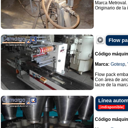
Marca Metroval.
Originario de la 
Flow pa
Código máquin
Marca:
Gotesp
,
Flow pack emba
Con área de anc
lacre de la marca
Línea autom
[
indisponible
]
Código máquin