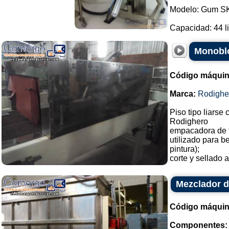
Modelo: Gum S
Capacidad: 44 lit
Monoblo
Código máquin
Marca:
Rodighe
Piso tipo liarse 
Rodighero
empacadora de 
utilizado para b
pintura);
corte y sellado a
Mezclador d
Código máquin
Componentes: