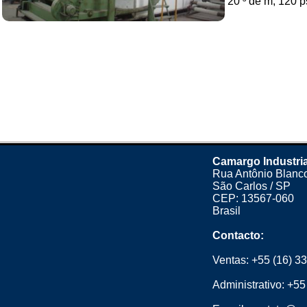
20 ³ de m, 120 p
Camargo Industria
Rua Antônio Blanco
São Carlos / SP
CEP: 13567-060
Brasil
Contacto:
Ventas:
+55 (16) 3
Administrativo:
+55