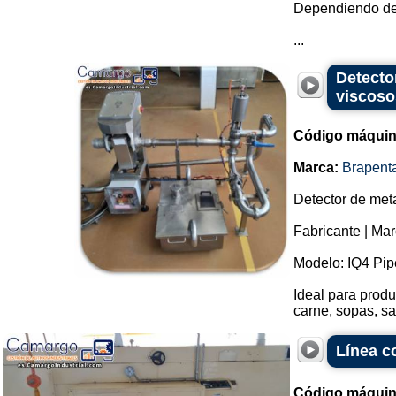
Dependiendo de 
...
Detecto
viscoso
Código máquin
Marca:
Brapent
Detector de meta
Fabricante | Ma
Modelo: IQ4 Pip
Ideal para prod
carne, sopas, sa
Línea c
Código máquin