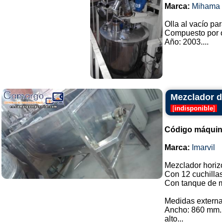
Marca:
Mihama 
Olla al vacío pa
Compuesto por o
Año: 2003....
Mezclador de
[
indisponible
]
Código máquin
Marca:
Imarvil
Mezclador horizo
Con 12 cuchilla
Con tanque de m
Medidas externa
Ancho: 860 mm.
alto...