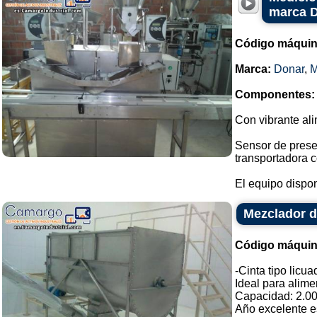
marca 
Código máquin
Marca:
Donar
,
Componentes:
Con vibrante ali
Sensor de prese
transportadora c
El equipo dispon
Mezclador de
Código máquin
-Cinta tipo licu
Ideal para alime
Capacidad: 2.000
Año excelente e