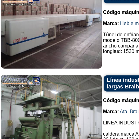
Código máquin
Marca:
Hebleim
Túnel de enfria
modelo TBB-80
ancho campana
longitud: 1530 m
Línea indust
largas Braib
Código máquin
Marca:
Ata
,
Brai
LÍNEA INDUSTRIA
caldera marca At