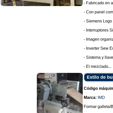
- Fabricado en a
- Con panel com
- Siemens Logo
- Interruptores 
- Imagen organi
- Inverter Sew E
- Sistema y llav
- El mezclado...
Estilo de bu
Código máquin
Marca:
IMD
Formar galleta/B