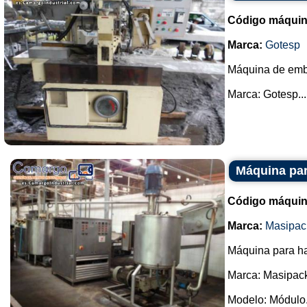
Código máquin
Marca:
Gotesp
Máquina de emb
Marca: Gotesp...
Máquina par
Código máquin
Marca:
Masipac
Máquina para ha
Marca: Masipac
Modelo: Módulo