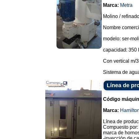
Marca:
Metra
Molino / refina
Nombre comercia
modelo: ser-molin
capacidad: 350 l
Con vertical m/3
Sistema de agua 
Línea de pr
Código máquin
Marca:
Hamilto
Línea de produc
Compuesto por: 
marca de hornos
-inyección de ca