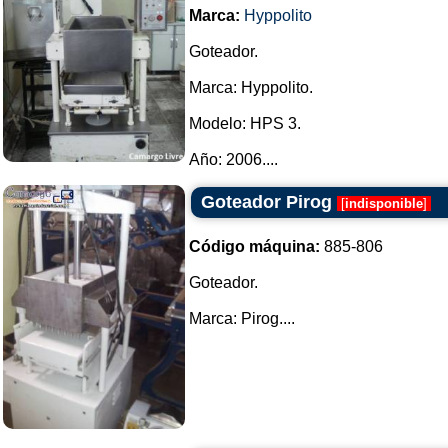
Marca:
Hyppolito
Goteador.
Marca: Hyppolito.
Modelo: HPS 3.
Año: 2006....
Goteador Pirog
[
indisponible
]
Código máquina:
885-806
Goteador.
Marca: Pirog....