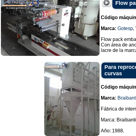
Flow pa
Código máquin
Marca:
Gotesp
,
Flow pack emba
Con área de anc
lacre de la marca
Para reproce
curvas
Código máquin
Marca:
Braibant
Fábrica de inte
Marca: Braibanti
Año: 1988.