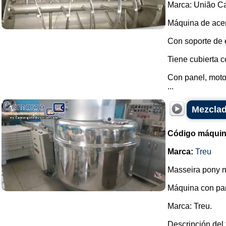
Marca: União Ca
Máquina de acer
Con soporte de 
Tiene cubierta c
Con panel, motor
...
Mezclad
Código máquin
Marca:
Treu
Masseira pony m
Máquina con pa
Marca: Treu.
Descripción del 