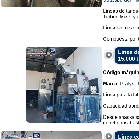
Líneas de tanqu
Turbon Mixer y 
Línea de mezcla
Compuesta por t
Línea d
15.000 
Código máquin
Marca:
Bralyx
,
Línea para la fa
Capacidad aprox
Desde snacks sa
de rellenos, hasta
Línea c