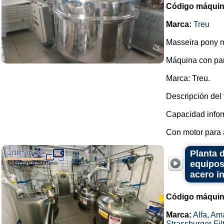
Código máquin
Marca:
Treu
Masseira pony m
Máquina con pa
Marca: Treu.
Descripción del 
Capacidad infor
Con motor para a
Planta 
equipos
acero i
Código máquin
Marca:
Alfa
,
Ama
Strassburger Fil