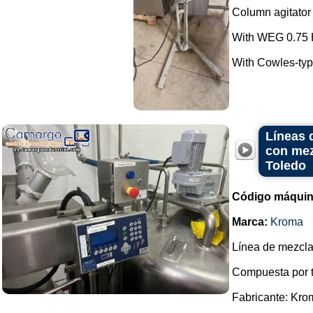
Column agitator 
With WEG 0.75 
With Cowles-type
Líneas 
con mez
Toledo
Código máquin
Marca:
Kroma
Línea de mezcla
Compuesta por t
Fabricante: Kro