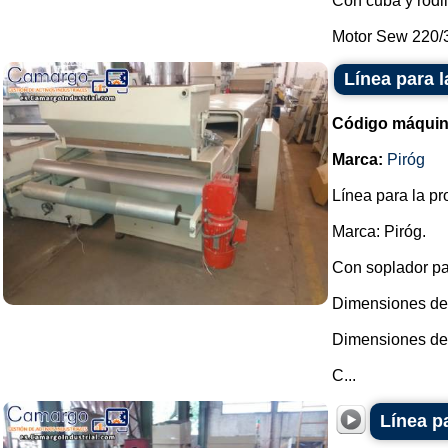
Con cuba y rodil
Motor Sew 220/3
Línea para 
Código máquin
Marca:
Piróg
Línea para la p
Marca: Piróg.
Con soplador pa
Dimensiones de l
Dimensiones de 
C...
Línea p