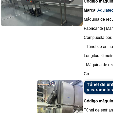
Código máquin
Marca:
Aguiate
Máquina de recu
Fabricante | M
Compuesta por:
- Túnel de enfri
Longitud: 6 metr
- Máquina de re
Co...
Túnel de enf
y caramelos
Código máquin
Túnel de enfriam