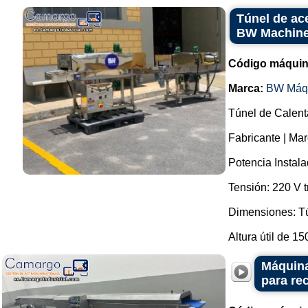
Túnel de ace
BW Machin
Código máquin
Marca:
BW Máq
Túnel de Calent
Fabricante | Ma
Potencia Instal
Tensión: 220 V t
Dimensiones: Tú
Altura útil de 15
Máquina
para re