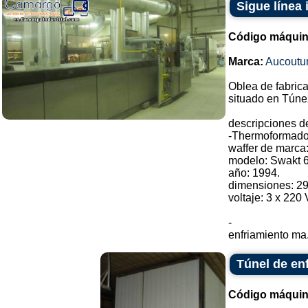
Sigue línea 
Código máquin
Marca:
Aucoutur
Oblea de fabrica
situado en Túne
descripciones d
-Thermoformado
waffer de marca
modelo: Swakt 6
año: 1994.
dimensiones: 2
voltaje: 3 x 220 
-
enfriamiento ma.
Túnel de en
Código máquin