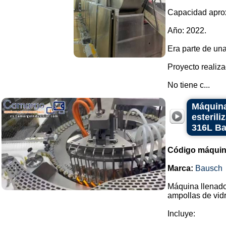
Capacidad aprox
Año: 2022.
Era parte de una
Proyecto realiz
No tiene c...
Máquina
esteril
316L B
Código máquin
Marca:
Bausch
Máquina llenador
ampollas de vidr
Incluye: