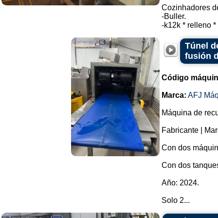
Cozinhadores de
-Buller.
-k12k * relleno *
Túnel d
fusión 
Código máquin
Marca:
AFJ Máq
Máquina de recu
Fabricante | Mar
Con dos máquina
Con dos tanques
Año: 2024.
Solo 2...