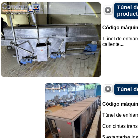
Túnel d
product
Código máquin
Túnel de enfriam
caliente....
Túnel d
Código máquin
Túnel de enfriam
Con cintas tran
5 estanterías in