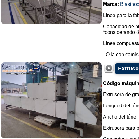
Marca:
Biasino
Línea para la fa
Capacidad de pr
*considerando 8 
Línea compuesta
- Olla con camis
Extruso
Código máquin
Extrusora de gra
Longitud del tún
Ancho del túnel:
Extrusora para 