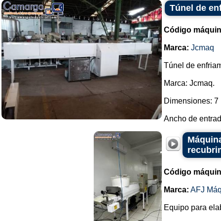
Túnel de e
Código máquin
Marca:
Jcmaq
Túnel de enfria
Marca: Jcmaq.
Dimensiones: 7
Ancho de entrad
Máquina
recubri
Código máquin
Marca:
AFJ Máq
Equipo para elab