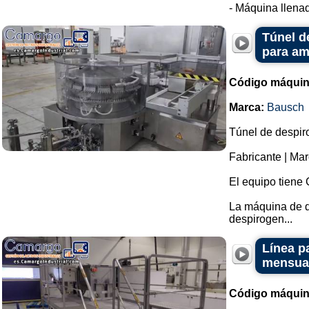
- Máquina llenad
Túnel d
para am
Código máquin
Marca:
Bausch
Túnel de despiro
Fabricante | Ma
El equipo tien
La máquina de d
despirogen...
Línea p
mensua
Código máquin