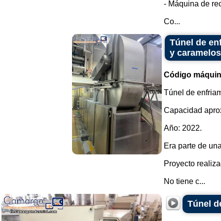
- Máquina de re
Co...
Túnel de enf
y caramelos
Código máquin
Túnel de enfriam
Capacidad aprox
Año: 2022.
Era parte de una
Proyecto realiz
No tiene c...
Túnel d