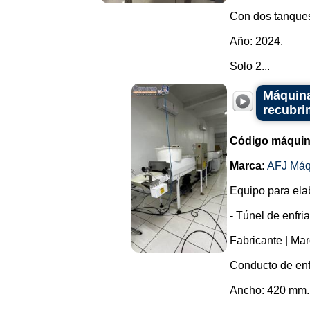
Con dos tanques
Año: 2024.
Solo 2...
Máquina
recubri
Código máquin
Marca:
AFJ Máq
Equipo para elab
- Túnel de enfri
Fabricante | Mar
Conducto de enf
Ancho: 420 mm.