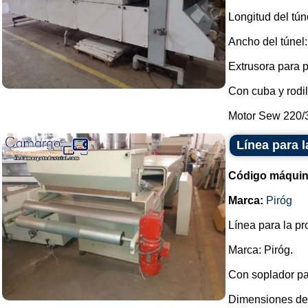
Longitud del tún
Ancho del túnel:
Extrusora para 
Con cuba y rodil
Motor Sew 220/3
Línea para 
Código máquin
Marca:
Piróg
Línea para la p
Marca: Piróg.
Con soplador pa
Dimensiones de l