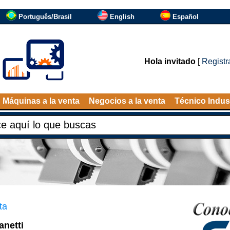
Português/Brasil
English
Español
Hola invitado
[
Registr
Máquinas a la venta
Negocios a la venta
Técnico Indust
ta
anetti