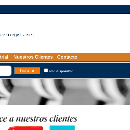
ate
o
registrarse
]
rial
Nuestros Clientes
Contacto
solo disponible