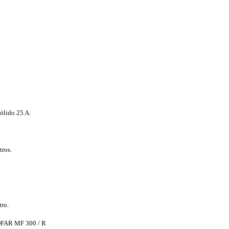
ólido 25 A.
tros.
tro.
FAR MF 300 / R