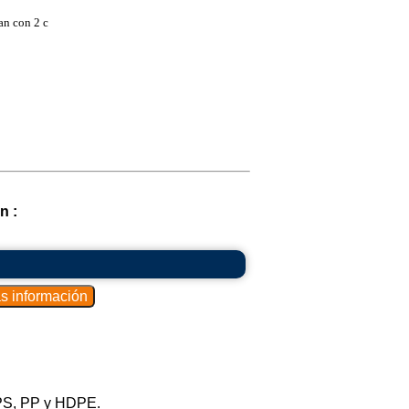
an con 2 c
n :
 PS, PP y HDPE.