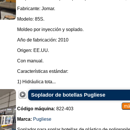
Fabricante: Jomar.
Modelo: 85S.
Moldeo por inyección y soplado.
Año de fabricación: 2010
Origen: EE.UU.
Con manual.
Características estándar:
1) Hidráulica tota...
Soplador de botellas Pugliese
Código máquina:
822-403
Marca:
Pugliese
Soplador para soplar botellas de plástico de polipropil