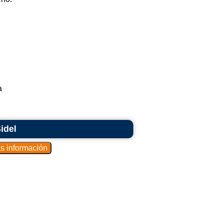
a
idel