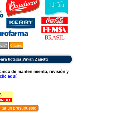
ocio?
Clientes
ara botellas Pavan Zanetti
cnico de mantenimiento, revisión y
clic aquí
.
5
ONIBLE