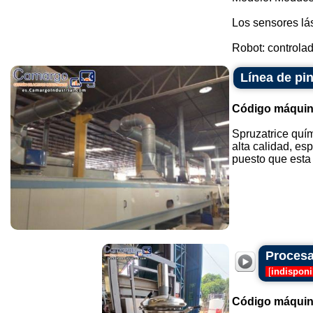
Los sensores l
Robot: controla
Línea de pin
Código máquin
Spruzatrice quím
alta calidad, es
puesto que esta 
Procesa
[
indisponi
Código máquin