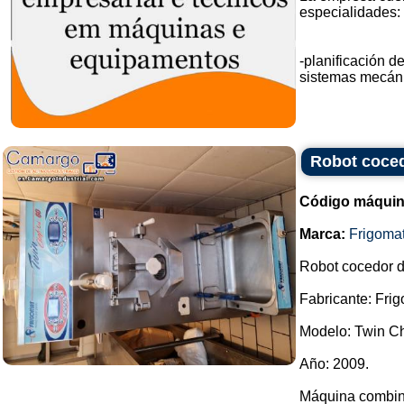
especialidades:
-planificación 
sistemas mecánic
Robot coced
Código máquin
Marca:
Frigoma
Robot cocedor d
Fabricante: Frig
Modelo: Twin Ch
Año: 2009.
Máquina combina