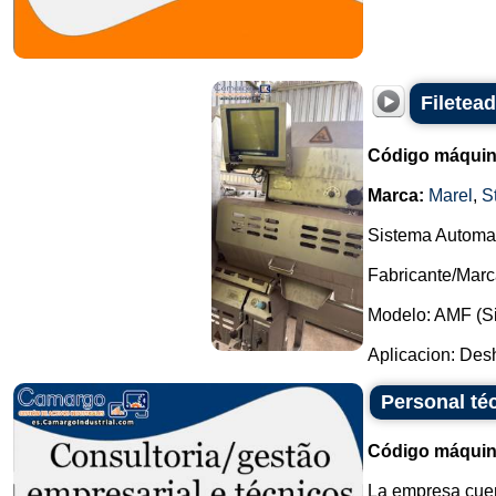
Filetea
Código máquin
Marca:
Marel
,
S
Sistema Automat
Fabricante/Marca
Modelo: AMF (Si
Aplicacion: Desh
Personal téc
Código máquin
La empresa cuen