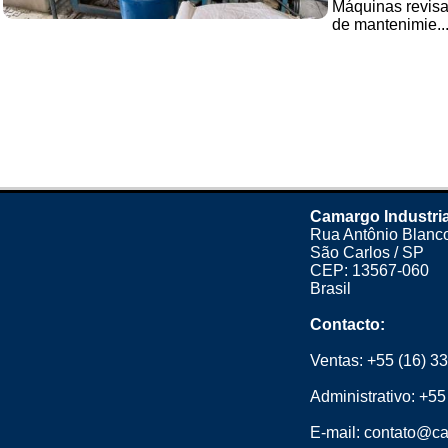
Máquinas revisa
de mantenimie..
Camargo Industria
Rua Antônio Blanco
São Carlos / SP
CEP: 13567-060
Brasil
Contacto:
Ventas:
+55 (16) 3
Administrativo:
+55
E-mail:
contato@ca