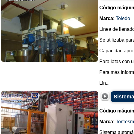
Código máquin
Marca:
Toledo
Línea de llenado
Se utilizaba par
Capacidad aprox
Para latas con 
Para más inform
Lín...
Sistema
Código máquin
Marca:
Torfres
Sistema automát