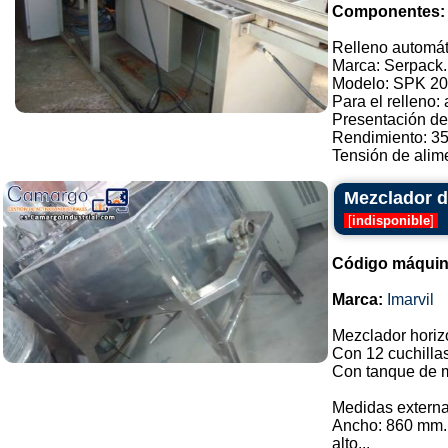
Componentes:
Relleno automát
Marca: Serpack.
Modelo: SPK 20
Para el relleno:
Presentación de
Rendimiento: 3
Tensión de alimen
Mezclador de
[
indisponible
]
Código máquin
Marca:
Imarvil
Mezclador horizo
Con 12 cuchilla
Con tanque de m
Medidas externa
Ancho: 860 mm.
alto...