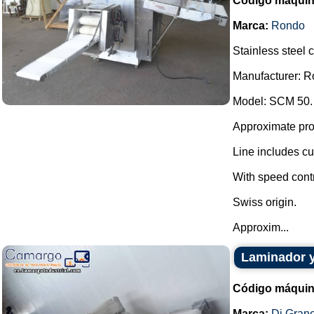
Código máquin
Marca:
Rondo
Stainless steel c
Manufacturer: R
Model: SCM 50.
Approximate prod
Line includes cut
With speed contr
Swiss origin.
Approxim...
Laminador y
Código máquin
Marca:
Di Gran