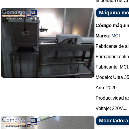
Importada de Ch.
Máquina mo
Código máquin
Marca:
MCI
Fabricante de a
Formador contin
Fabricante: MCI
Modelo: Ultra 35
Año: 2020.
Productividad a
Voltaje: 220V....
Modeladora 