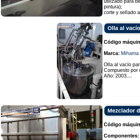
utilizado para b
pintura);
corte y sellado a
Olla al vac
Código máquin
Marca:
Mihama 
Olla al vacío pa
Compuesto por o
Año: 2003....
Mezclador d
Código máquin
Componentes: