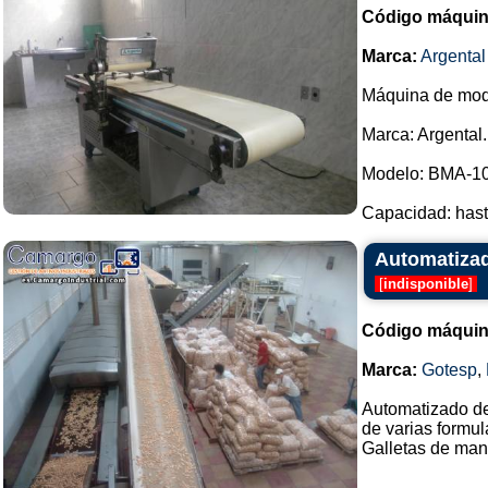
Código máquin
Marca:
Argental
Máquina de mod
Marca: Argental.
Modelo: BMA-10
Capacidad: hasta
Automatizad
[
indisponible
]
Código máquin
Marca:
Gotesp
,
Automatizado de 
de varias formu
Galletas de mante