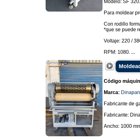
Modelo: SF 320
Para moldear pr
Con rodillo form
*que se puede r
Voltaje: 220 / 3
RPM: 1080. ...
Moldead
Código máquin
Marca:
Dinapan
Fabricante de ga
Fabricante: Din
Ancho: 1000 mm.