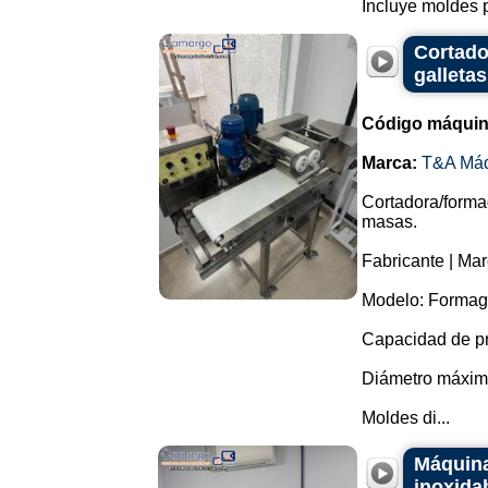
Incluye moldes p
Cortado
galleta
Código máquin
Marca:
T&A Má
Cortadora/forma
masas.
Fabricante | Ma
Modelo: Formag
Capacidad de pr
Diámetro máxim
Moldes di...
Máquina
inoxida