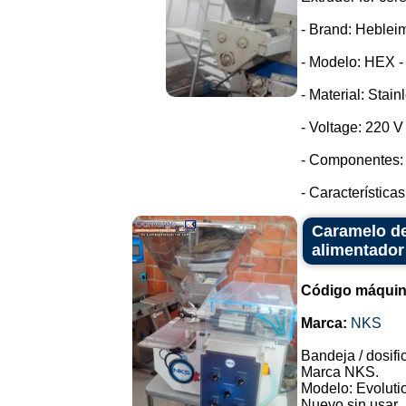
- Brand: Heblei
- Modelo: HEX -
- Material: Stain
- Voltage: 220 
- Componentes: 
- Características
Caramelo de
alimentador
Código máquin
Marca:
NKS
Bandeja / dosifi
Marca NKS.
Modelo: Evolutio
Nuevo sin usar.