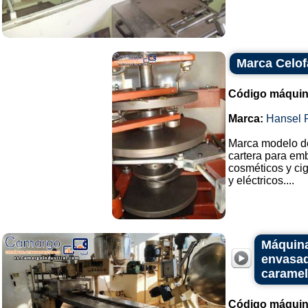
Marca Celof
Código máquin
Marca:
Hansel 
Marca modelo de
cartera para emb
cosméticos y cig
y eléctricos....
Máquina
envasad
caramel
Código máquin