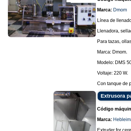
Marca:
Dmom
Línea de llenado
Llenadora, sella
Para tazas, ollas
Marca: Dmom.
Modelo: DMS 5
Voltaje: 220 W.
Con tanque de p
Extrusora p
Código máquin
Marca:
Hebleim
Extruder for cer