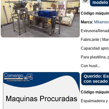
modelo 
Código máquin
Marca:
Milainox
Extrusora/llena
Fabricante | Mar
Capacidad aprox
Para plastilina, 
Con husil...
Querido: Es
con secado
Código máquin
Espalmadeira y 