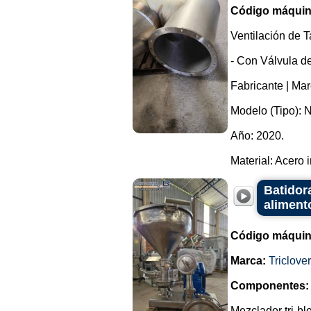
Código máquin
Ventilación de 
- Con Válvula d
Fabricante | M
Modelo (Tipo): 
Año: 2020.
Material: Acero i
Batidora
aliment
Código máquin
Marca:
Triclover
Componentes:
Mezclador tri-bl