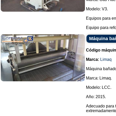
Modelo: V3.
Equipos para en
Equipo para refo
Máquina ba
Código máquin
Marca:
Limaq
Máquina bañado
Marca: Limaq.
Modelo: LCC.
Año: 2015.
Adecuado para t
extremadamente