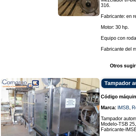
316.
Fabricante: en r
Motor: 30 hp.
Equipo con roda
Fabricante del 
Otros sugir
Tampador a
Código máquin
Marca:
IMSB
,
R
Tampador autom
Modelo-TSB 25,
Fabricante-IMS