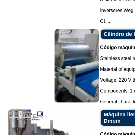
Inversores Weg
CL...
Cilindro de
Código máquin
Stainless steel r
Material of equi
Voltage: 220 V 
Components: 1 m
General characte
Máquina lle
Dmom
Código máquin