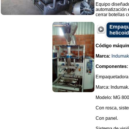
Equipo diseñado
automatización e
cerrar botellas co
Empaque
helicoi
Código máquin
Marca:
Indumak
Componentes:
Empaquetadora ve
Marca: Indumak
Modelo: MG 800
Con rosca, siste
Con panel.
Sistema de visió