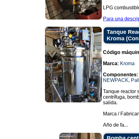
LPG combustibl
Para una descrip
Tanque Reac
Kroma (Con
Código máquin
Marca:
Kroma
Componentes:
NEWPACK
,
Pal
Tanque reactor 
centrífuga, bomb
salida.
Marca / Fabrica
Año de fa...
Bomba centr