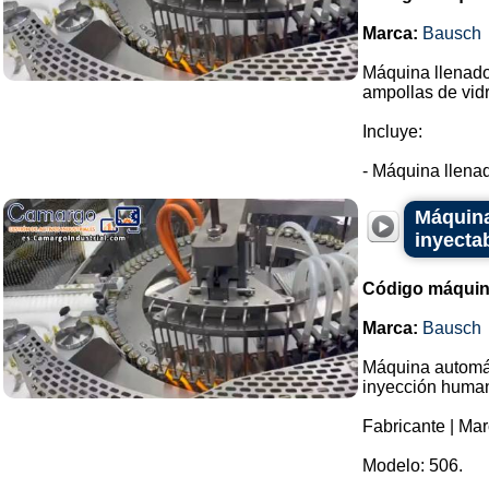
Marca:
Bausch
Máquina llenador
ampollas de vidr
Incluye:
- Máquina llenad
Máquina
inyecta
Código máquin
Marca:
Bausch
Máquina automáti
inyección huma
Fabricante | Ma
Modelo: 506.