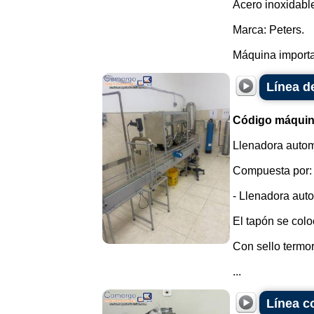
Acero inoxidabl
Marca: Peters.
Máquina importa
Línea d
Código máquin
Llenadora autom
Compuesta por:
- Llenadora auto
El tapón se colo
Con sello termorr
...
Línea c