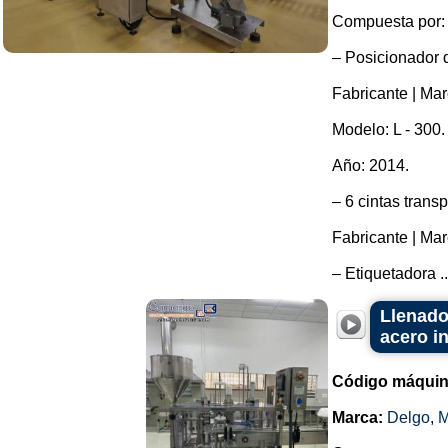
Compuesta por:
– Posicionador d
Fabricante | Mar
Modelo: L - 300.
Año: 2014.
– 6 cintas trans
Fabricante | Mar
– Etiquetadora ..
Llenado
acero i
Código máquin
Marca:
Delgo
,
M