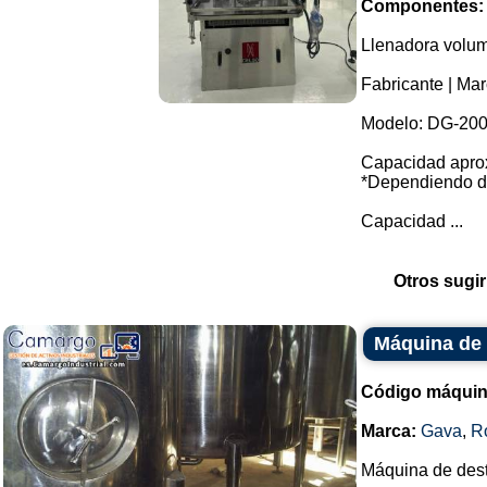
Componentes:
Llenadora volumé
Fabricante | Mar
Modelo: DG-200
Capacidad aprox
*Dependiendo de
Capacidad ...
Otros sugir
Máquina de 
Código máquin
Marca:
Gava
,
R
Máquina de dest