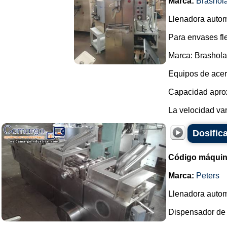
Marca:
Brashol
Llenadora autom
Para envases fle
Marca: Brashol
Equipos de acer
Capacidad aprox
La velocidad var
Dosifica
Código máquin
Marca:
Peters
Llenadora automá
Dispensador de 