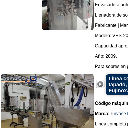
Envasadora auto
Llenadora de so
Fabricante | Ma
Modelo: VPS-20
Capacidad aprox
Año: 2009.
Para sobres en p
Línea c
tapado,
Fujinox
Código máquin
Marca:
Envase 
Línea completa p