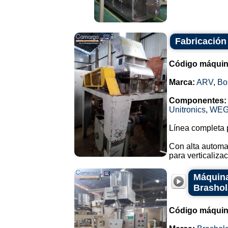
Fabricación
Código máquin
Marca:
ARV
,
Bo
Componentes:
Unitronics
,
WE
Línea completa p
Con alta automa
para verticalizac
Máquina
Brasho
Código máquin