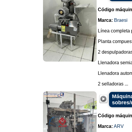
Código máquin
Marca:
Braesi
Línea completa p
Planta compuest
2 despulpadoras
Llenadora semia
Llenadora autom
2 selladoras ...
Máquina
sobres
Código máquin
Marca:
ARV