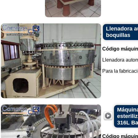
Llenadora a
boquillas
Código máquin
Llenadora automá
Para la fabricac
Máquina
esteril
316L B
Código máquin