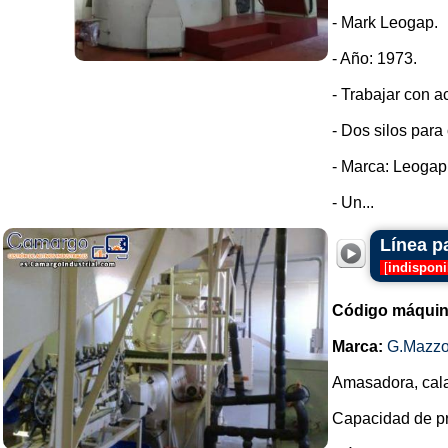
- Mark Leogap.
- Año: 1973.
- Trabajar con ac
- Dos silos para
- Marca: Leogap
- Un...
Línea p
[
indisponi
Código máquin
Marca:
G.Mazzo
Amasadora, cala
Capacidad de pro