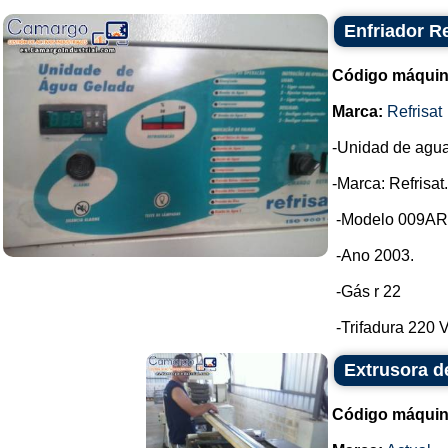
Enfriador Re
Código máquin
Marca:
Refrisat
-Unidad de agua
-Marca: Refrisat.
-Modelo 009AR
-Ano 2003.
-Gás r 22
-Trifadura 220 V.
Extrusora d
Código máquin