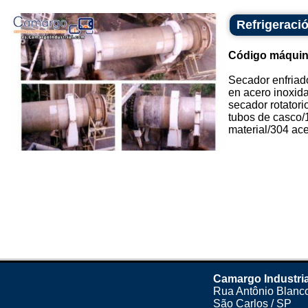
Refrigeració
Código máquin
Secador enfriado
en acero inoxid
secador rotatori
tubos de casco/1
material/304 acer
Camargo Industria
Rua Antônio Blanco
São Carlos / SP