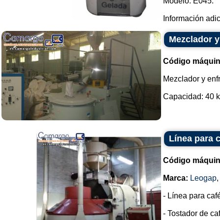
Modelo: E045.
Información adi
Mezclador y
Código máquin
Mezclador y enfr
Capacidad: 40 kg
Línea para 
Código máquin
Marca:
Leogap
- Línea para caf
- Tostador de ca