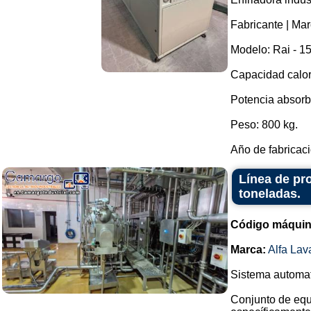
Fabricante | Mar
Modelo: Rai - 15
Capacidad calorí
Potencia absorb
Peso: 800 kg.
Año de fabricaci
Línea de pr
toneladas.
Código máquin
Marca:
Alfa Lav
Sistema automati
Conjunto de equ