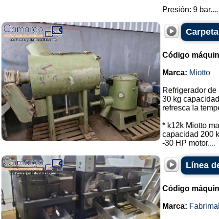
Presión: 9 bar....
Carpeta
Código máquin
Marca:
Miotto
Refrigerador de 
30 kg capacidad
refresca la temp
* k12k Miotto m
capacidad 200 kg
-30 HP motor....
Línea d
Código máquin
Marca:
Fabrima