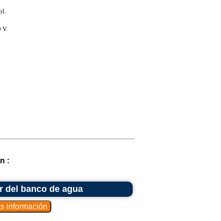
ol.
 V.
n :
or del banco de agua