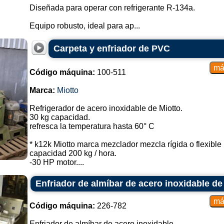
Diseñada para operar con refrigerante R-134a.
Equipo robusto, ideal para ap...
Carpeta y enfriador de PVC
Código máquina:
100-511
Marca:
Miotto
Refrigerador de acero inoxidable de Miotto.
30 kg capacidad.
refresca la temperatura hasta 60° C
* k12k Miotto marca mezclador mezcla rígida o flexib
capacidad 200 kg / hora.
-30 HP motor....
Enfriador de almíbar de acero inoxidable de 
Código máquina:
226-782
Enfriador de almíbar de acero inoxidable.