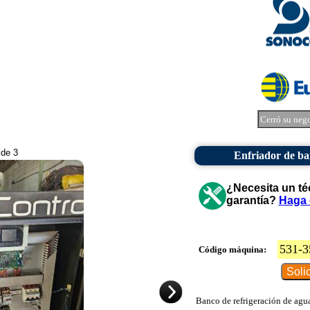
Cerró su neg
 de 3
Enfriador de ba
¿Necesita un té
garantía?
Haga 
531-3
Código máquina:
Banco de refrigeración de agua 