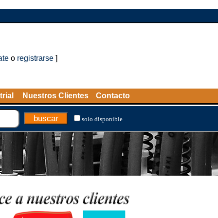
ate
o
registrarse
]
rial
Nuestros Clientes
Contacto
solo disponible