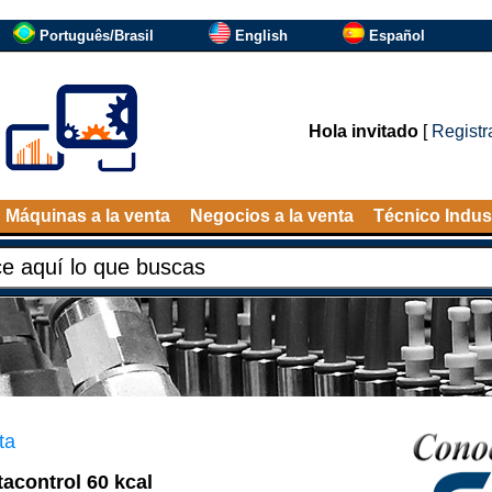
Português/Brasil
English
Español
Hola invitado
[
Registr
Máquinas a la venta
Negocios a la venta
Técnico Indust
ta
acontrol 60 kcal