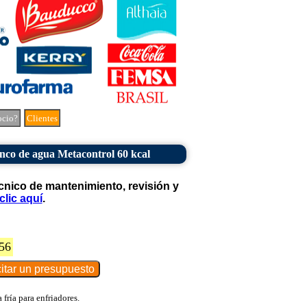
ocio?
Clientes
nco de agua Metacontrol 60 kcal
cnico de mantenimiento, revisión y
clic aquí
.
56
fría para enfriadores.