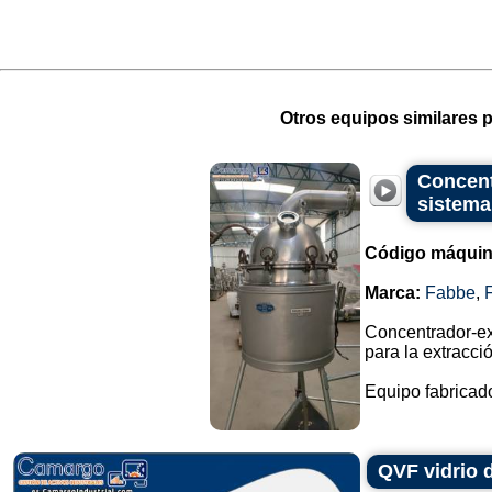
Otros equipos similares p
Concent
sistema
Código máquin
Marca:
Fabbe
,
Concentrador-ex
para la extracci
Equipo fabricado
QVF vidrio 