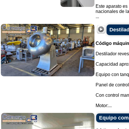
Este aparato es 
nacionales de l
...
Destilad
Código máquin
Destilador reves
Capacidad aprox
Equipo con tanqu
Panel de contro
Con control manu
Motor:...
Equipo comp