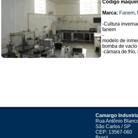
Código máquin
Marca:
Fanem
,
-Cultura invern
fanem
-
modelo de inmer
bomba de vacío
-cámara de frío,
Camargo Industria
Rua Antônio Blanco
São Carlos / SP
CEP: 13567-060
Brasil