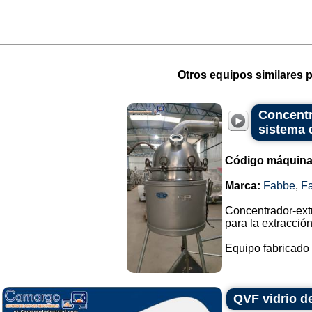
Otros equipos similares p
Concentr
sistema 
Código máquina
Marca:
Fabbe
,
F
Concentrador-ext
para la extracció
Equipo fabricado 
QVF vidrio d