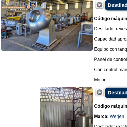
Destilad
Código máquin
Destilador reves
Capacidad aprox
Equipo con tanqu
Panel de contro
Con control manu
Motor:...
Destila
Código máquin
Marca:
Werjen
Destilador react