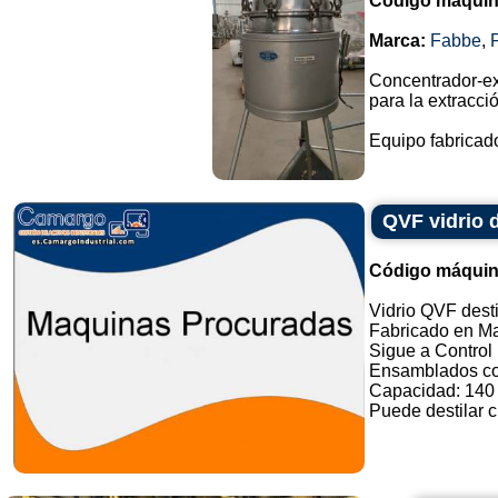
Código máquin
Marca:
Fabbe
,
Concentrador-ex
para la extracci
Equipo fabricado
QVF vidrio 
Código máquin
Vidrio QVF desti
Fabricado en M
Sigue a Contro
Ensamblados c
Capacidad: 140 l
Puede destilar cu