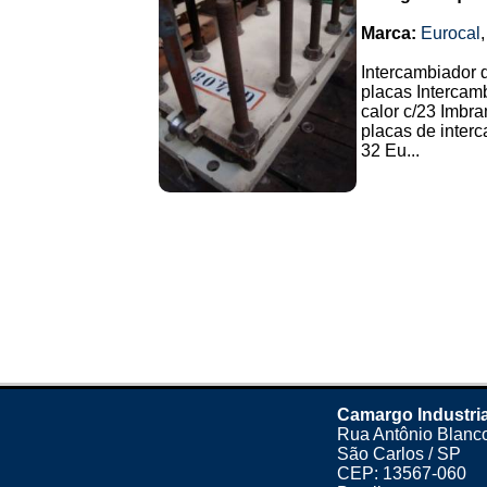
Marca:
Eurocal
Intercambiador d
placas Intercam
calor c/23 Imbra
placas de interc
32 Eu...
Camargo Industria
Rua Antônio Blanco
São Carlos / SP
CEP: 13567-060