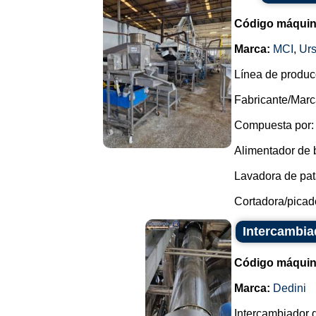
Código máquin
Marca:
MCI
,
Urs
Línea de producc
Fabricante/Marc
Compuesta por:
Alimentador de 
Lavadora de pata
Cortadora/picado
Intercambia
Código máquin
Marca:
Dedini
Intercambiador d