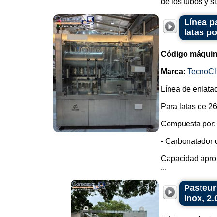
de los tubos y si
Línea p
latas po
Código máquin
Marca:
TecnoCl
Línea de enlata
Para latas de 26
Compuesta por:
- Carbonatador 
Capacidad aprox
...
Pasteur
Inox, 2.