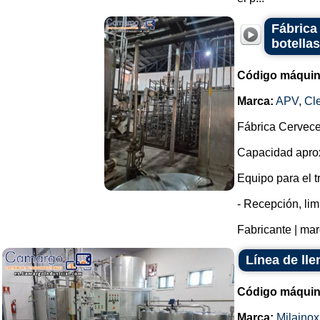
Fábrica
botella
Código máquin
Marca:
APV
,
Cl
Fábrica Cervec
Capacidad aprox
Equipo para el t
- Recepción, lim
Fabricante | mar
Línea de ll
Código máquin
Marca:
Milainox