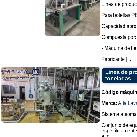
Línea de produc
Para botellas PE
Capacidad aprox
Compuesta por:
- Máquina de lle
Fabricante |...
Línea de pr
toneladas.
Código máquin
Marca:
Alfa Lav
Sistema automati
Conjunto de equ
específicamente
el p...