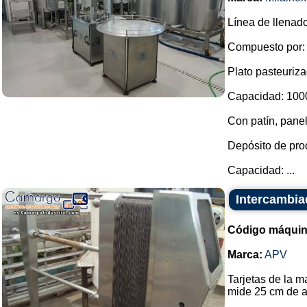
Línea de llenad
Compuesto por:
Plato pasteuriza
Capacidad: 1000 
Con patín, panel
Depósito de pro
Capacidad: ...
Intercambia
Código máquin
Marca:
APV
Tarjetas de la m
mide 25 cm de a