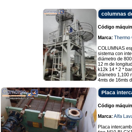
columnas de
Código máquin
Marca:
Thermo 
COLUMNAS espec
sistema con int
diámetro de 80
12 m de longitud
k12k 14 * 2 * b
diámetro 1,100 
4mts de 16mts de
Placa interc
Código máquin
Marca:
Alfa Lav
Placa intercambi